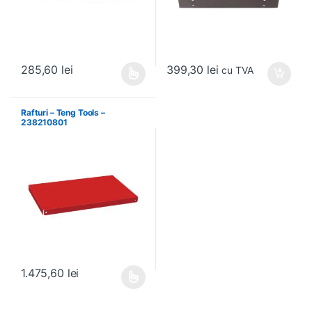
399,30
lei
285,60
lei
cu TVA
Acest produs are mai multe variații. Opțiunile pot fi alese în pagin
Rafturi – Teng Tools –
238210801
1.475,60
lei
Acest produs are mai multe variații. Opțiunile pot fi alese în pagin