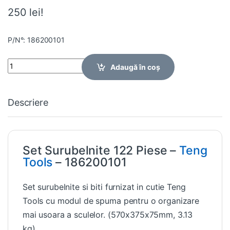
250 lei!
P/N°: 186200101
Quantity
Adaugă în coș
Descriere
Set Surubelnite 122 Piese –
Teng
Tools
– 186200101
Set surubelnite si biti furnizat in cutie Teng
Tools cu modul de spuma pentru o organizare
mai usoara a sculelor. (570x375x75mm, 3.13
kg)