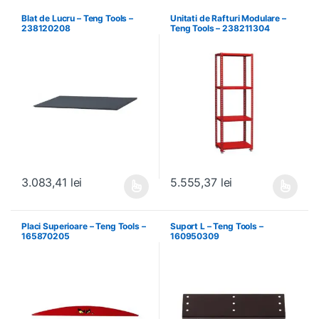
Blat de Lucru – Teng Tools –
Unitati de Rafturi Modulare –
238120208
Teng Tools – 238211304
3.083,41
lei
5.555,37
lei
Acest produs are mai multe variații. Opțiunile pot fi alese în pagin
Acest produs are mai multe variați
Placi Superioare – Teng Tools –
Suport L – Teng Tools –
165870205
160950309