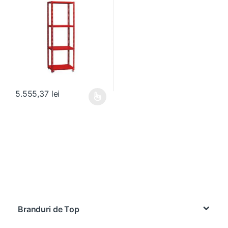
5.555,37
lei
Acest produs are mai multe variații. Opțiunile pot fi alese în pagin
Brands Carousel
Branduri de Top