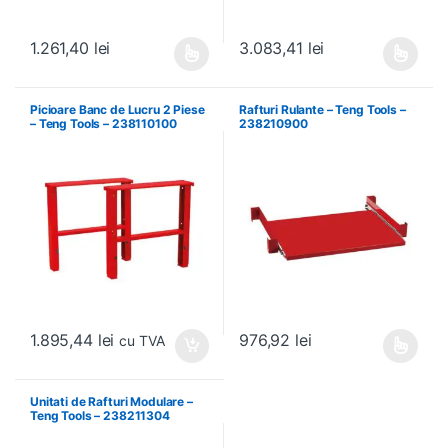
1.261,40
lei
3.083,41
lei
Acest produs are mai multe variații. Opțiunile pot fi alese în pagin
Acest produs are mai multe variați
Picioare Banc de Lucru 2 Piese
Rafturi Rulante – Teng Tools –
– Teng Tools – 238110100
238210900
1.895,44
lei
976,92
lei
cu TVA
Acest produs are mai multe variați
Unitati de Rafturi Modulare –
Teng Tools – 238211304