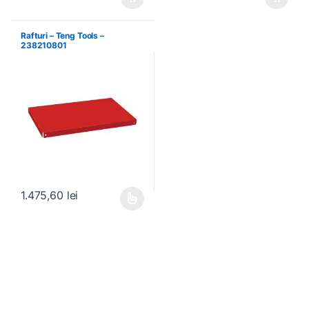
Rafturi – Teng Tools –
238210801
1.475,60
lei
Acest produs are mai multe variații. Opțiunile pot fi alese în pagin