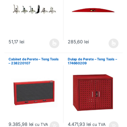
51,17
lei
285,60
lei
Acest produs are mai multe variații. Opțiunile pot fi alese în pagin
Acest produs are mai multe variați
Cabinet de Perete – Teng Tools
Dulap de Perete – Teng Tools –
– 238220107
174660209
9.385,98
lei
4.471,93
lei
cu TVA
cu TVA