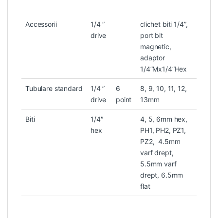
Accessorii
1/4 ”
clichet biti 1/4”,
drive
port bit
magnetic,
adaptor
1/4”Mx1/4”Hex
Tubulare standard
1/4 ”
6
8, 9, 10, 11, 12,
drive
point
13mm
Biti
1/4″
4, 5, 6mm hex,
hex
PH1, PH2, PZ1,
PZ2, 4.5mm
varf drept,
5.5mm varf
drept, 6.5mm
flat