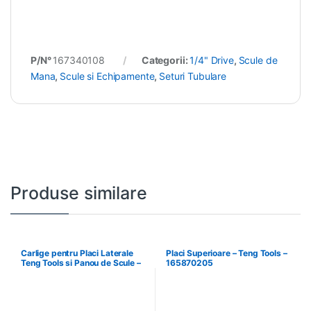
P/N°
167340108
Categorii:
1/4" Drive
,
Scule de
Mana
,
Scule si Echipamente
,
Seturi Tubulare
Produse similare
Carlige pentru Placi Laterale
Placi Superioare – Teng Tools –
Teng Tools si Panou de Scule –
165870205
Teng Tools – 69940708