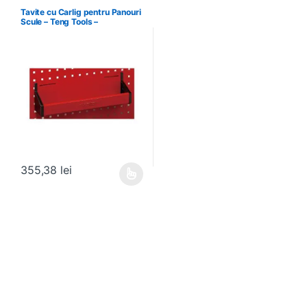
Tavite cu Carlig pentru Panouri
Scule – Teng Tools –
174630301
355,38
lei
Acest produs are mai multe variații. Opțiunile pot fi alese în pagin