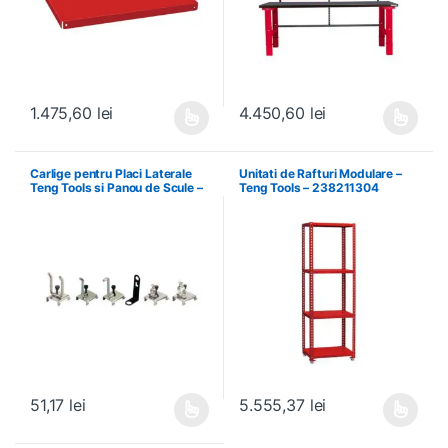
1.475,60
lei
4.450,60
lei
Acest produs are mai multe variații. Opțiunile pot fi alese în pagin
Acest produs are mai multe variați
Carlige pentru Placi Laterale
Unitati de Rafturi Modulare –
Teng Tools si Panou de Scule –
Teng Tools – 238211304
Teng Tools – 69940708
51,17
lei
5.555,37
lei
Acest produs are mai multe variații. Opțiunile pot fi alese în pagin
Acest produs are mai multe variați