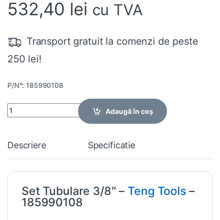
532,40
lei
cu TVA
Transport gratuit la comenzi de peste
250 lei!
P/N°: 185990108
Quantity
Adaugă în coș
Descriere
Specificatie
Set Tubulare 3/8″ –
Teng Tools
–
185990108