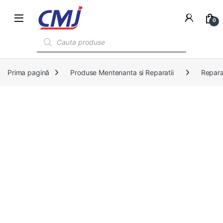
0
Products search
Prima pagină
Produse Mentenanta si Reparatii
Reparat