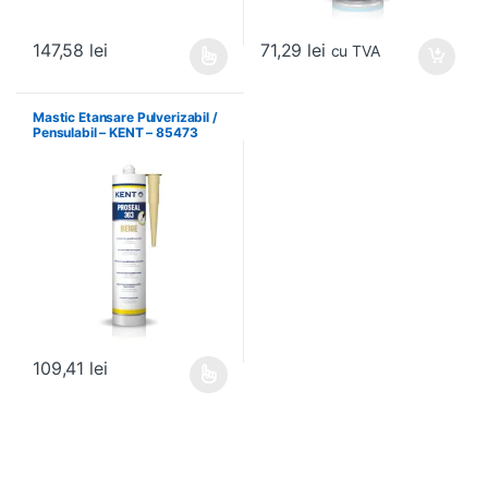
71,29
lei
147,58
lei
cu TVA
Acest produs are mai multe variații. Opțiunile pot fi alese în pagin
Mastic Etansare Pulverizabil /
Pensulabil – KENT – 85473
109,41
lei
Acest produs are mai multe variații. Opțiunile pot fi alese în pagin