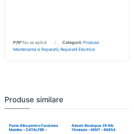
P/N°
Nu se aplică
Categorii:
Produse
Mentenanta si Reparatii
,
Reparatii Electrice
Produse similare
Pasta Alba pentru Curatarea
Adeziv Bicompus 2K Alb
Mainilor – CATALFER –
15minute – KENT – 86854
PLM01.2.42