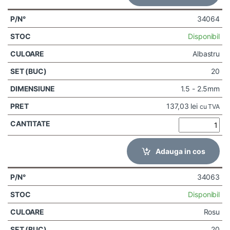
34064
Disponibil
Albastru
20
1.5 - 2.5mm
137,03
lei
cu TVA
Adauga in cos
34063
Disponibil
Rosu
20