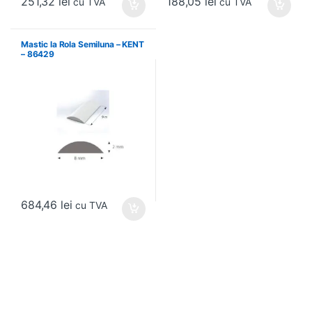
251,32
lei
188,05
lei
cu TVA
cu TVA
Mastic la Rola Semiluna – KENT
– 86429
684,46
lei
cu TVA