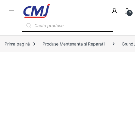
0
Products search
Prima pagină
Produse Mentenanta si Reparatii
Grundu