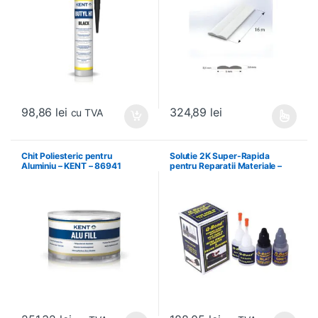
98,86
lei
324,89
lei
cu TVA
Acest produs are mai multe variați
Chit Poliesteric pentru
Solutie 2K Super-Rapida
Aluminiu – KENT – 86941
pentru Reparatii Materiale –
WETOR – WQB2