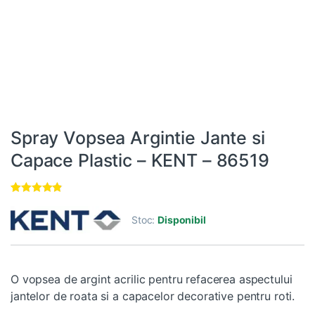
Spray Vopsea Argintie Jante si
Capace Plastic – KENT – 86519
Evaluat la
3
4.67
din 5
Stoc:
Disponibil
pe baza a
evaluări de
la clienți
O vopsea de argint acrilic pentru refacerea aspectului
jantelor de roata si a capacelor decorative pentru roti.