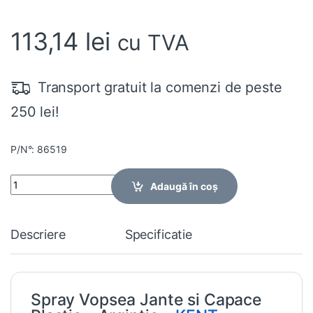
113,14
lei
cu TVA
Transport gratuit la comenzi de peste
250 lei!
P/N°: 86519
Quantity
Adaugă în coș
Descriere
Specificatie
Spray Vopsea Jante si Capace