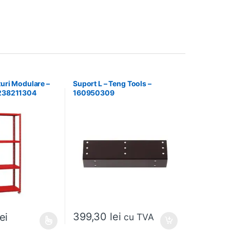
turi Modulare –
Suport L – Teng Tools –
 238211304
160950309
399,30
lei
lei
cu TVA
e mai multe variații. Opțiunile pot fi alese în pagina produsului.