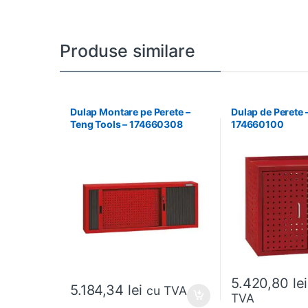
Produse similare
Dulap Montare pe Perete –
Dulap de Perete 
Teng Tools – 174660308
174660100
5.420,80
lei
5.184,34
lei
cu TVA
TVA