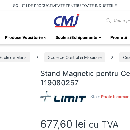
SOLUTII DE PRODUCTIVITATE PENTRU TOATE INDUSTRIILE
Products sear
Produse Vopsitorie
Scule si Echipamente
Promotii
Scule de Mana
Scule de Control si Masurare
Cea
Stand Magnetic pentru Ce
119080257
Stoc:
Poate fi coman
677,60
lei
cu TVA