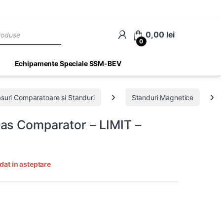
ch
0,00
lei
0
Echipamente Speciale SSM-BEV
suri Comparatoare si Standuri
Standuri Magnetice
as Comparator – LIMIT –
dat in asteptare