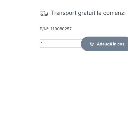
Transport gratuit la comenzi 
P/N°: 119080257
Quantity
Adaugă în coș