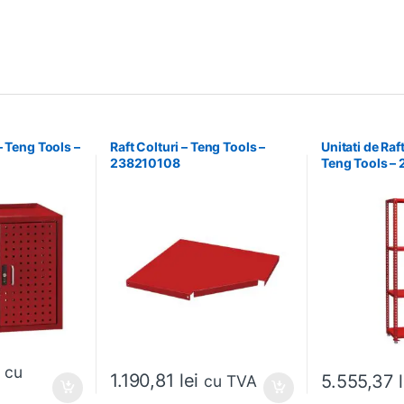
– Teng Tools –
Raft Colturi – Teng Tools –
Unitati de Raf
238210108
Teng Tools –
cu
1.190,81
lei
5.555,37
cu TVA
Acest produs ar