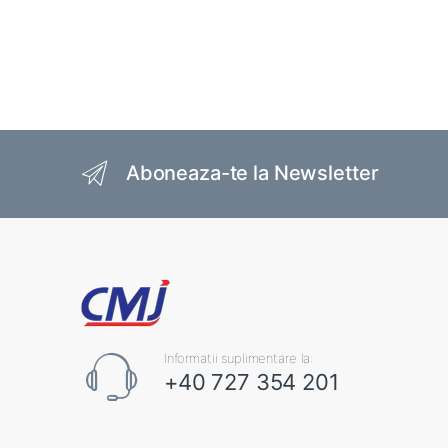
Brands Carousel
Aboneaza-te la Newsletter
Informatii suplimentare la:
+40 727 354 201