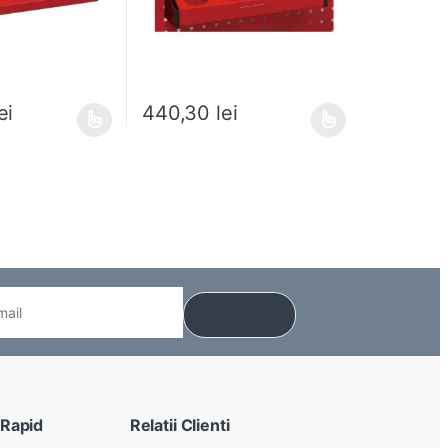
ei
440,30
lei
 alese în pagina produsului.
e mai multe variații. Opțiunile pot fi alese în pagina produsului.
Acest produs are mai multe variații. Opțiunile pot
 Rapid
Relatii Clienti