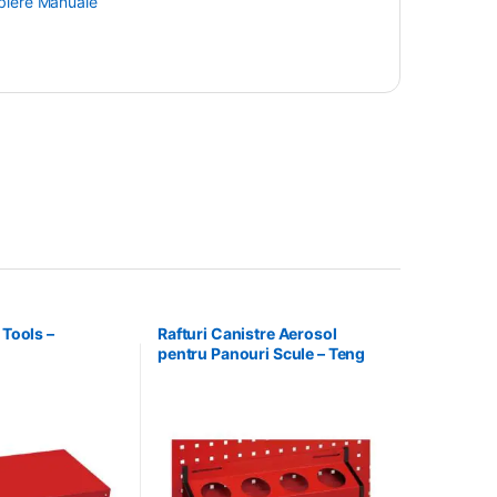
blere Manuale
 Tools –
Rafturi Canistre Aerosol
pentru Panouri Scule – Teng
Tools – 174620302