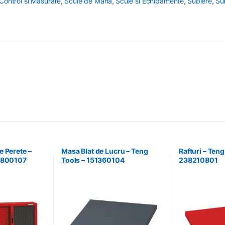
Control si Masurare
,
Scule de Mana
,
Scule si Echipamente
,
Sublere
,
Su
 Perete –
Masa Blat de Lucru – Teng
Rafturi – Teng
37800107
Tools – 151360104
238210801