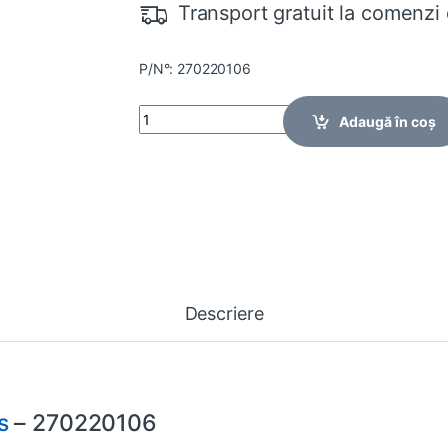
Transport gratuit la comenzi 
P/N°: 270220106
Quantity
Adaugă în coș
Descriere
s
– 270220106