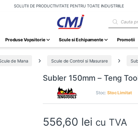
SOLUTII DE PRODUCTIVITATE PENTRU TOATE INDUSTRIILE
Products sear
Produse Vopsitorie
Scule si Echipamente
Promotii
Scule de Mana
Scule de Control si Masurare
Sub
Subler 150mm – Teng Too
Stoc:
Stoc Limitat
556,60
lei
cu TVA