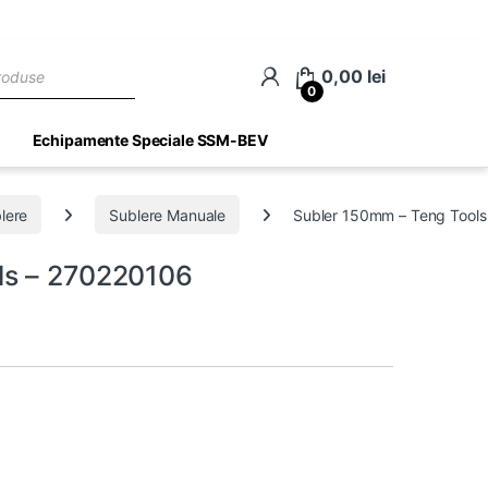
ch
0,00
lei
0
Echipamente Speciale SSM-BEV
lere
Sublere Manuale
Subler 150mm – Teng Tool
ls – 270220106