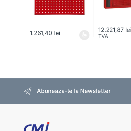
12.221,87
le
1.261,40
lei
TVA
Acest produs are mai multe variații. Opțiunile pot fi al
Brands Carousel
Aboneaza-te la Newsletter