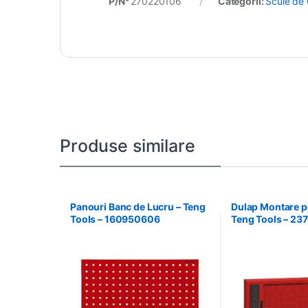
P/N°
270220106
Categorii:
Scule de 
Produse similare
Panouri Banc de Lucru – Teng
Dulap Montare pe
Tools – 160950606
Teng Tools – 2