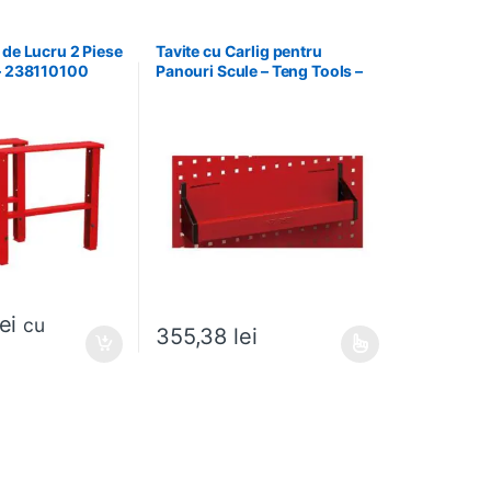
 de Lucru 2 Piese
Tavite cu Carlig pentru
 – 238110100
Panouri Scule – Teng Tools –
174630301
lei
cu
355,38
lei
 alese în pagina produsului.
Acest produs are mai multe variații. Opțiunile pot