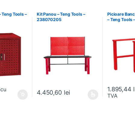
– Teng Tools –
Kit Panou – Teng Tools –
Picioare Banc
238070205
– Teng Tools
1.895,44
cu
4.450,60
lei
TVA
ese în pagina produsului.
Acest produs are mai multe variații. Opțiunile pot fi