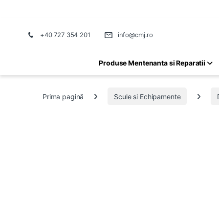
+40 727 354 201
info@cmj.ro
Produse Mentenanta si Reparatii
Prima pagină
Scule si Echipamente