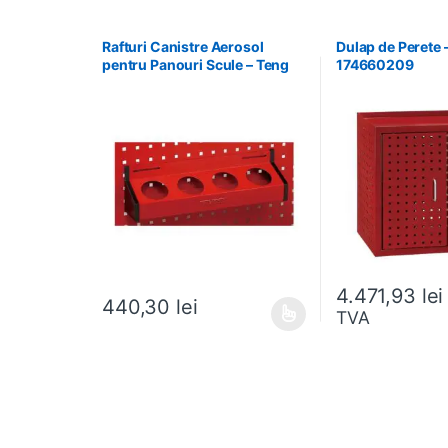
Rafturi Canistre Aerosol
Dulap de Perete 
pentru Panouri Scule – Teng
174660209
Tools – 174620302
4.471,93
lei
440,30
lei
TVA
Acest produs are mai multe variații. Opțiunile pot fi al