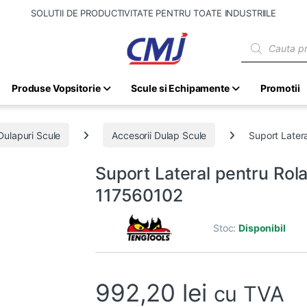
SOLUTII DE PRODUCTIVITATE PENTRU TOATE INDUSTRIILE
Products sear
Produse Vopsitorie
Scule si Echipamente
Promotii
Dulapuri Scule
Accesorii Dulap Scule
Suport Later
Suport Lateral pentru Rola
117560102
Stoc:
Disponibil
992,20
lei
cu TVA