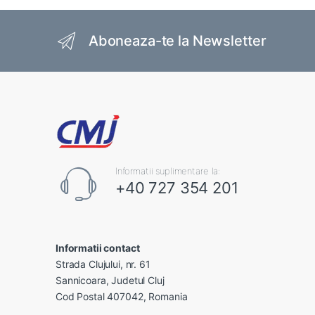
Brands Carousel
Aboneaza-te la Newsletter
Informatii suplimentare la:
+40 727 354 201
Informatii contact
Strada Clujului, nr. 61
Sannicoara, Judetul Cluj
Cod Postal 407042, Romania