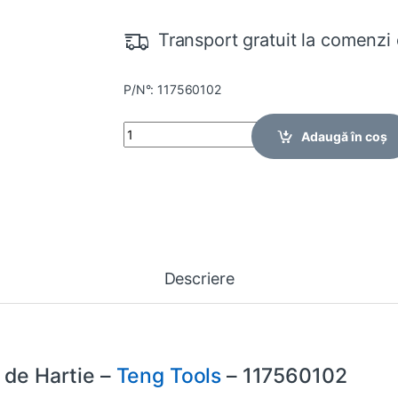
Transport gratuit la comenzi 
P/N°: 117560102
Quantity
Adaugă în coș
Descriere
 de Hartie –
Teng Tools
– 117560102