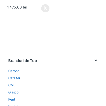
1.475,60
lei
Acest produs are mai multe variații. Opțiunile pot fi alese în pagin
Brands Carousel
Branduri de Top
Carbon
Catalfer
CMJ
Giasco
Kent