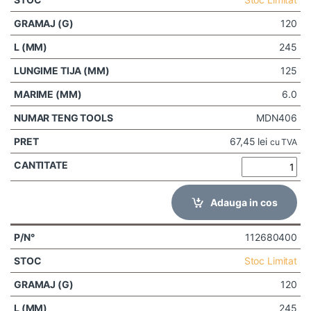
120
245
125
6.0
MDN406
67,45
lei
cu TVA
Adauga in cos
112680400
Stoc Limitat
120
245