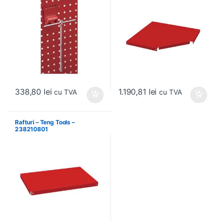
338,80
lei
1.190,81
lei
cu TVA
cu TVA
Rafturi – Teng Tools –
238210801