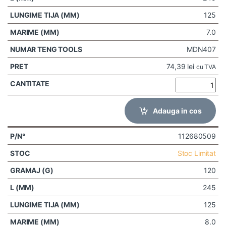
125
7.0
MDN407
74,39
lei
cu TVA
Adauga in cos
112680509
Stoc Limitat
120
245
125
8.0