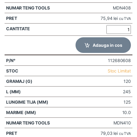
MDN408
75,94
lei
cu TVA
Adauga in cos
112680608
Stoc Limitat
120
245
125
10.0
MDN410
79,03
lei
cu TVA