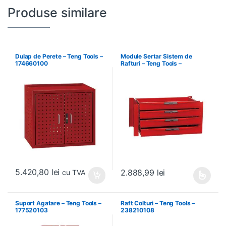
Produse similare
Dulap de Perete – Teng Tools –
Module Sertar Sistem de
174660100
Rafturi – Teng Tools –
238210306
5.420,80
lei
2.888,99
lei
cu TVA
Acest produs are mai multe variați
Suport Agatare – Teng Tools –
Raft Colturi – Teng Tools –
177520103
238210108