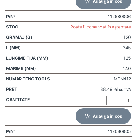
Adauga in cos
112680806
Poate fi comandat în așteptare
120
245
125
12.0
MDN412
88,49
lei
cu TVA
Adauga in cos
112680905