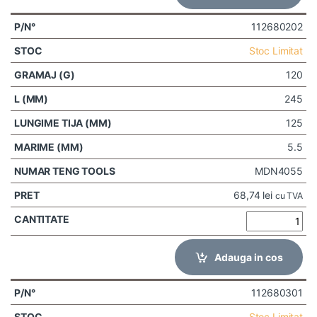
112680202
Stoc Limitat
120
245
125
5.5
MDN4055
68,74
lei
cu TVA
Adauga in cos
112680301
Stoc Limitat