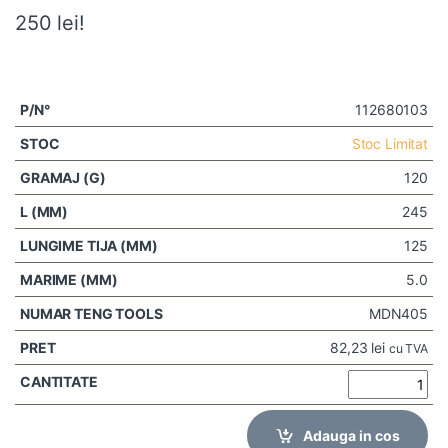
250 lei!
112680103
Stoc Limitat
120
245
125
5.0
MDN405
82,23
lei
cu TVA
Adauga in cos