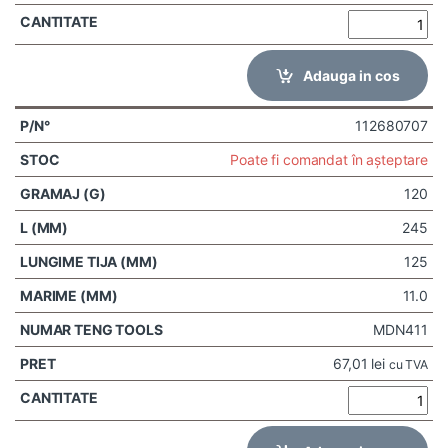
Adauga in cos
112680707
Poate fi comandat în așteptare
120
245
125
11.0
MDN411
67,01
lei
cu TVA