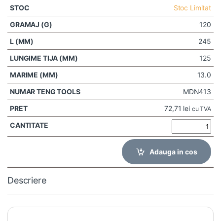
Stoc Limitat
120
245
125
13.0
MDN413
72,71
lei
cu TVA
Adauga in cos
Descriere