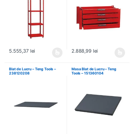
5.555,37
lei
2.888,99
lei
Acest produs are mai multe variații. Opțiunile pot fi alese în pagin
Acest produs are mai multe variați
Blat de Lucru – Teng Tools –
Masa Blat de Lucru – Teng
238120208
Tools – 151360104