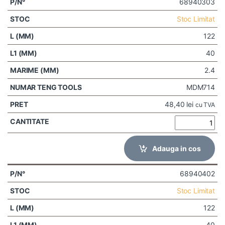
68940303
Stoc Limitat
122
40
2.4
MDM714
48,40
lei
cu TVA
Adauga in cos
68940402
Stoc Limitat
122
40