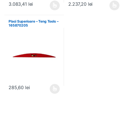
3.083,41
lei
2.237,20
lei
Acest produs are mai multe variații. Opțiunile pot fi alese în pagin
Acest produs are mai multe variați
Placi Superioare – Teng Tools –
165870205
285,60
lei
Acest produs are mai multe variații. Opțiunile pot fi alese în pagin