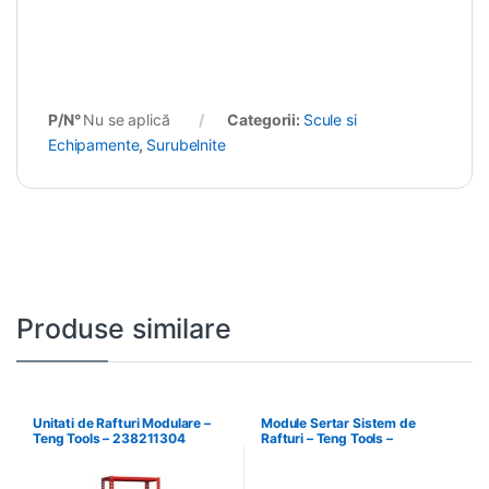
P/N°
Nu se aplică
Categorii:
Scule si
Echipamente
,
Surubelnite
Produse similare
Unitati de Rafturi Modulare –
Module Sertar Sistem de
Teng Tools – 238211304
Rafturi – Teng Tools –
238210306