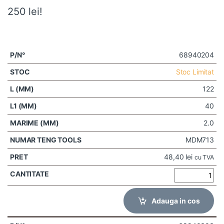
250 lei!
68940204
Stoc Limitat
122
40
2.0
MDM713
48,40
lei
cu TVA
Adauga in cos