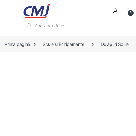
0
Products search
Prima pagină
Scule si Echipamente
Dulapuri Scule