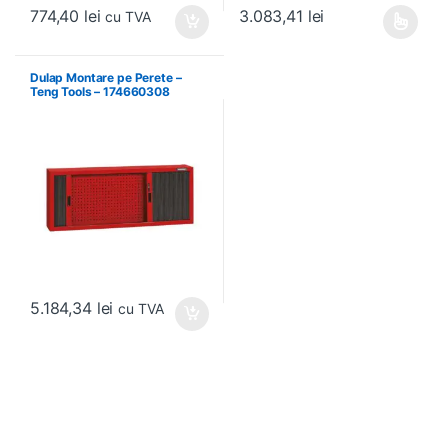
774,40
lei
3.083,41
lei
cu TVA
Acest produs are mai multe variați
Dulap Montare pe Perete –
Teng Tools – 174660308
5.184,34
lei
cu TVA