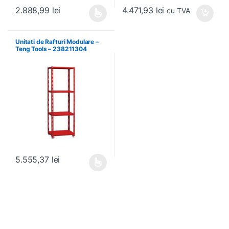
4.471,93
lei
2.888,99
lei
cu TVA
Acest produs are mai multe variații. Opțiunile pot fi alese în pagin
Unitati de Rafturi Modulare –
Teng Tools – 238211304
5.555,37
lei
Acest produs are mai multe variații. Opțiunile pot fi alese în pagin