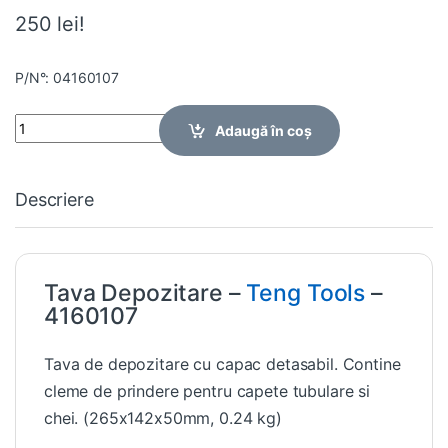
250 lei!
P/N°: 04160107
Quantity
Adaugă în coș
Descriere
Tava Depozitare –
Teng Tools
–
4160107
Tava de depozitare cu capac detasabil. Contine
cleme de prindere pentru capete tubulare si
chei. (265x142x50mm, 0.24 kg)