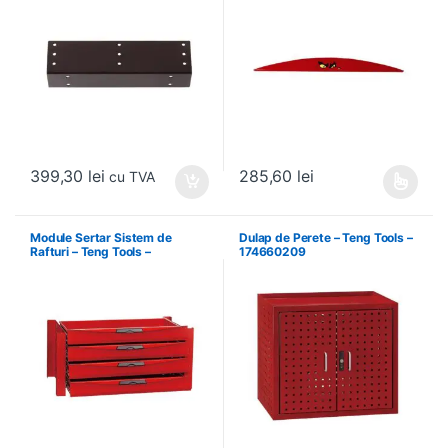
399,30
lei
285,60
lei
cu TVA
Acest produs are mai multe variați
Module Sertar Sistem de
Dulap de Perete – Teng Tools –
Rafturi – Teng Tools –
174660209
238210306