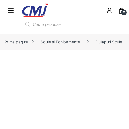
0
Products search
Prima pagină
Scule si Echipamente
Dulapuri Scule