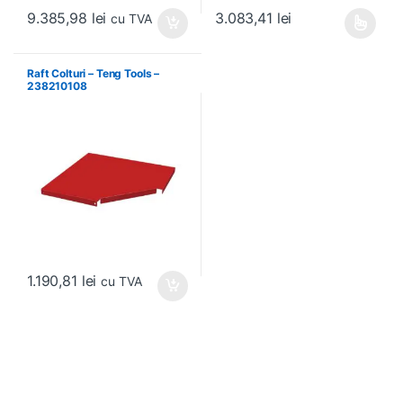
9.385,98
lei
3.083,41
lei
cu TVA
Acest produs are mai multe variați
Raft Colturi – Teng Tools –
238210108
1.190,81
lei
cu TVA