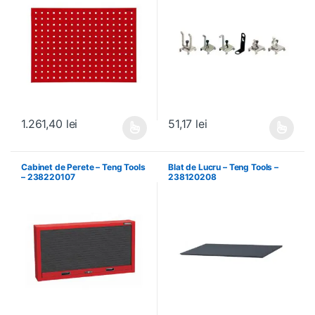
1.261,40
lei
51,17
lei
Acest produs are mai multe variații. Opțiunile pot fi alese în pagin
Acest produs are mai multe variați
Cabinet de Perete – Teng Tools
Blat de Lucru – Teng Tools –
– 238220107
238120208