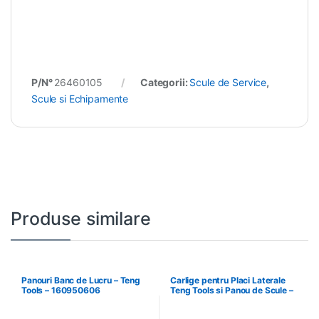
P/N°
26460105
Categorii:
Scule de Service
,
Scule si Echipamente
Produse similare
Panouri Banc de Lucru – Teng
Carlige pentru Placi Laterale
Tools – 160950606
Teng Tools si Panou de Scule –
Teng Tools – 69940708