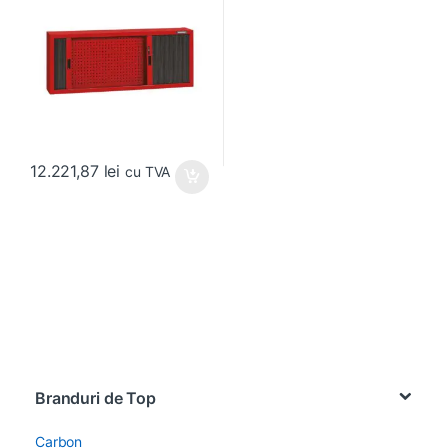
12.221,87
lei
cu TVA
Brands Carousel
Branduri de Top
Carbon