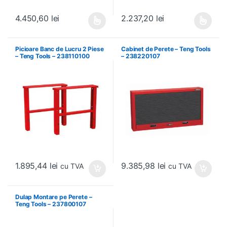
4.450,60
lei
2.237,20
lei
Acest produs are mai multe variații. Opțiunile pot fi alese în pagin
Acest produs are mai multe variați
Picioare Banc de Lucru 2 Piese
Cabinet de Perete – Teng Tools
– Teng Tools – 238110100
– 238220107
1.895,44
lei
9.385,98
lei
cu TVA
cu TVA
Dulap Montare pe Perete –
Teng Tools – 237800107