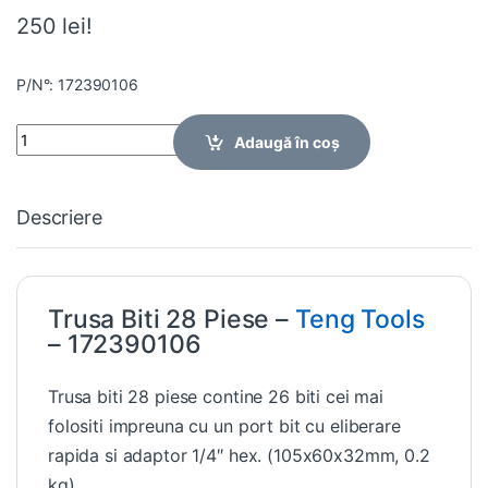
250 lei!
P/N°: 172390106
Quantity
Adaugă în coș
Descriere
Trusa Biti 28 Piese –
Teng Tools
– 172390106
Trusa biti 28 piese contine 26 biti cei mai
folositi impreuna cu un port bit cu eliberare
rapida si adaptor 1/4″ hex. (105x60x32mm, 0.2
kg)