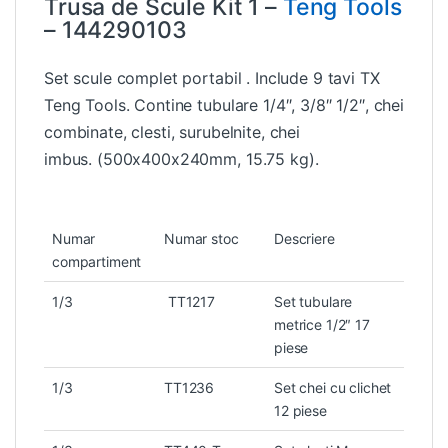
Trusa de Scule Kit 1 –
Teng Tools
– 144290103
Set scule complet portabil . Include 9 tavi TX
Teng Tools. Contine tubulare 1/4″, 3/8″ 1/2″, chei
combinate, clesti, surubelnite, chei
imbus. (500x400x240mm, 15.75 kg).
Numar
Numar stoc
Descriere
compartiment
1/3
TT1217
Set tubulare
metrice 1/2″ 17
piese
1/3
TT1236
Set chei cu clichet
12 piese