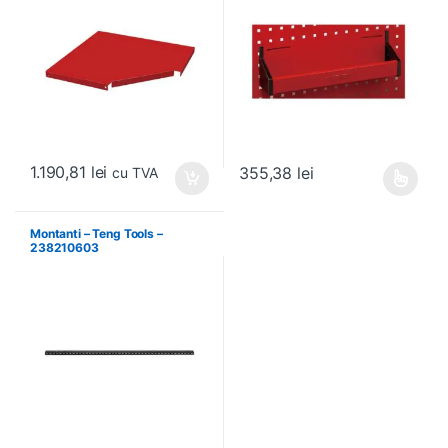
1.190,81
lei
355,38
lei
cu TVA
Acest produs are mai multe variați
Montanti – Teng Tools –
238210603