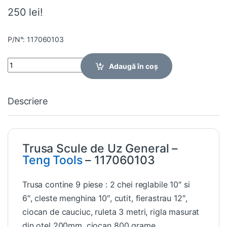
250 lei!
P/N°: 117060103
Quantity
Adaugă în coș
Descriere
Trusa Scule de Uz General –
Teng Tools
– 117060103
Trusa contine 9 piese : 2 chei reglabile 10″ si
6″, cleste menghina 10″, cutit, fierastrau 12″,
ciocan de cauciuc, ruleta 3 metri, rigla masurat
din otel 200mm, ciocan 800 grame.