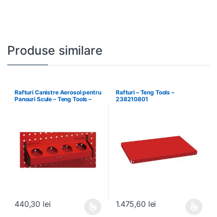
Produse similare
Rafturi Canistre Aerosol pentru
Rafturi – Teng Tools –
Panouri Scule – Teng Tools –
238210801
174620302
440,30
lei
1.475,60
lei
Acest produs are mai multe variații. Opțiunile pot fi alese în pagin
Acest produs are mai multe variați