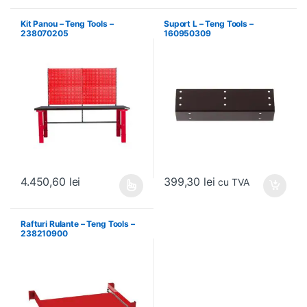
Kit Panou – Teng Tools –
Suport L – Teng Tools –
238070205
160950309
399,30
lei
4.450,60
lei
cu TVA
Acest produs are mai multe variații. Opțiunile pot fi alese în pagin
Rafturi Rulante – Teng Tools –
238210900