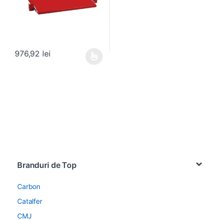
976,92
lei
Acest produs are mai multe variații. Opțiunile pot fi alese în pagin
Brands Carousel
Branduri de Top
Carbon
Catalfer
CMJ