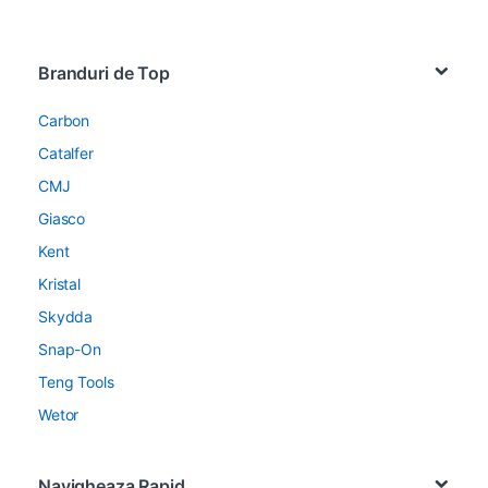
Brands Carousel
Branduri de Top
Carbon
Catalfer
CMJ
Giasco
Kent
Kristal
Skydda
Snap-On
Teng Tools
Wetor
Navigheaza Rapid