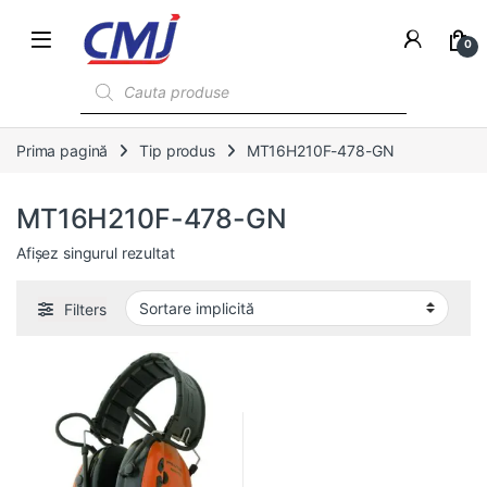
0
Products search
Prima pagină
Tip produs
MT16H210F-478-GN
MT16H210F-478-GN
Afișez singurul rezultat
Filters