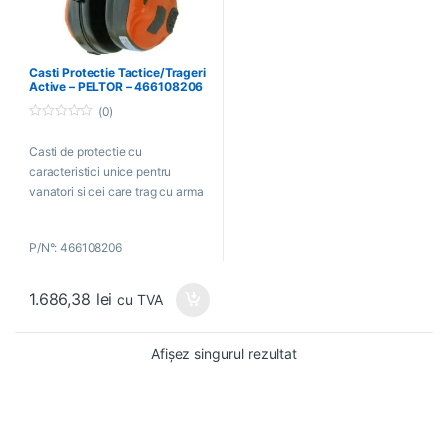
Casti Protectie Tactice/Trageri
Active – PELTOR – 466108206
(0)
0
o
Casti de protectie cu
u
t
caracteristici unice pentru
o
f
vanatori si cei care trag cu arma
5
P/N°: 466108206
1.686,38
lei
cu TVA
Afișez singurul rezultat