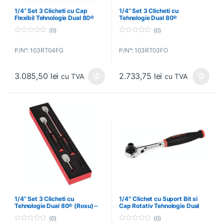
1/4” Set 3 Clicheti cu Cap
1/4” Set 3 Clicheti cu
Flexibil Tehnologie Dual 80®
Tehnologie Dual 80®
(Verde) – SNAP-ON –
(Portocaliu) – SNAP-ON –
(0)
(0)
103RT04FG
103RT03FO
0
0
o
o
P/N°: 103RT04FG
P/N°: 103RT03FO
u
u
t
t
o
o
f
f
3.085,50
lei
2.733,75
lei
5
5
cu TVA
cu TVA
1/4” Set 3 Clicheti cu
1/4″ Clichet cu Suport Bit si
Tehnologie Dual 80® (Rosu) –
Cap Rotativ Tehnologie Dual
SNAP-ON – 103RT03FR
80® – SNAP-ON – TNFM72 –
(0)
(0)
SNAP-ON – THNFM72