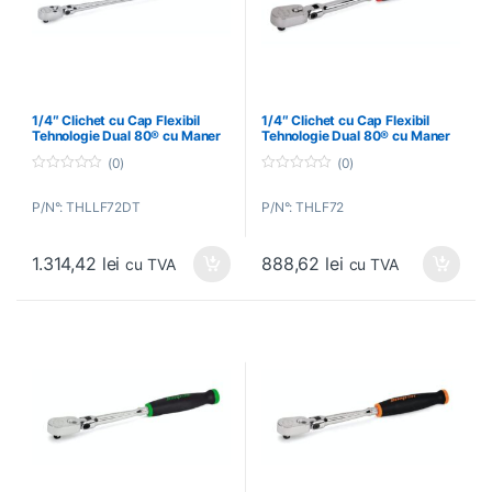
1/4″ Clichet cu Cap Flexibil
1/4″ Clichet cu Cap Flexibil
Tehnologie Dual 80® cu Maner
Tehnologie Dual 80® cu Maner
Extra Lung (Titan Negru) –
Lung – SNAP-ON – THLF72
(0)
(0)
SNAP-ON – THLLF72DT
0
0
o
o
P/N°: THLLF72DT
P/N°: THLF72
u
u
t
t
o
o
f
f
1.314,42
lei
888,62
lei
5
5
cu TVA
cu TVA