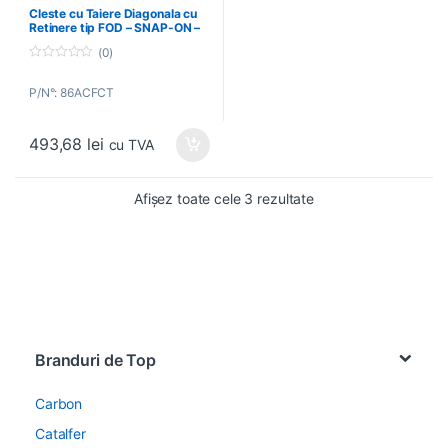
Cleste cu Taiere Diagonala cu
Retinere tip FOD – SNAP-ON –
86ACFCT
(0)
0
o
P/N°: 86ACFCT
u
t
o
f
493,68
lei
5
cu TVA
Afișez toate cele 3 rezultate
Brands Carousel
Branduri de Top
Carbon
Catalfer