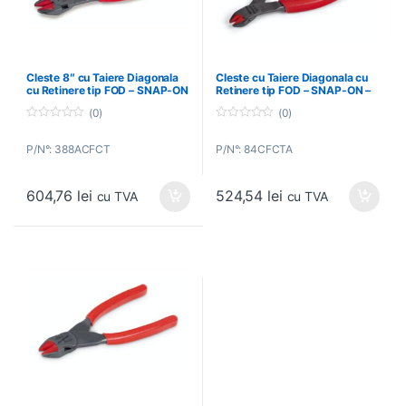
Cleste 8″ cu Taiere Diagonala
Cleste cu Taiere Diagonala cu
cu Retinere tip FOD – SNAP-ON
Retinere tip FOD – SNAP-ON –
– 388ACFCT
84CFCTA
(0)
(0)
0
0
o
o
P/N°: 388ACFCT
P/N°: 84CFCTA
u
u
t
t
o
o
f
f
604,76
lei
524,54
lei
5
5
cu TVA
cu TVA