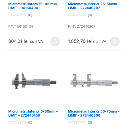
Micrometru Intern 75-100mm –
Micrometru Interior 25-50mm –
LIMIT – 96150404
LIMIT – 272440207
(0)
(0)
0
0
o
o
P/N°: 96150404
P/N°: 272440207
u
u
t
t
o
o
f
f
804,01
lei
1.052,70
lei
5
5
cu TVA
cu TVA
Micrometru Interior 5-30mm –
Micrometru Interior 50-75mm –
LIMIT – 272440108
LIMIT – 272440306
(0)
(0)
0
0