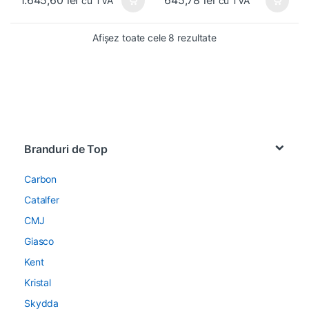
1.645,60
lei
645,78
lei
cu TVA
cu TVA
Afișez toate cele 8 rezultate
Brands Carousel
Branduri de Top
Carbon
Catalfer
CMJ
Giasco
Kent
Kristal
Skydda