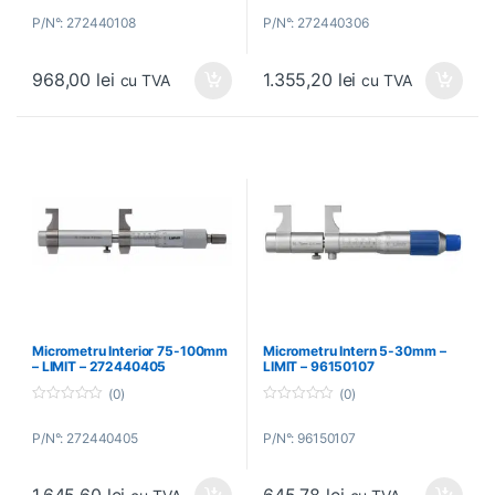
o
o
P/N°: 272440108
P/N°: 272440306
u
u
t
t
o
o
f
f
968,00
lei
1.355,20
lei
5
5
cu TVA
cu TVA
Micrometru Interior 75-100mm
Micrometru Intern 5-30mm –
– LIMIT – 272440405
LIMIT – 96150107
(0)
(0)
0
0
o
o
P/N°: 272440405
P/N°: 96150107
u
u
t
t
o
o
f
f
5
5