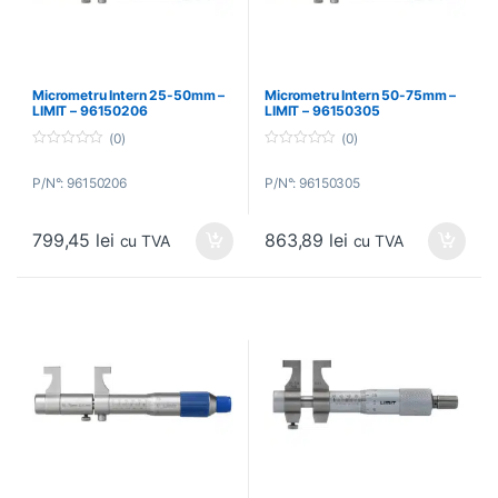
Micrometru Intern 25-50mm –
Micrometru Intern 50-75mm –
LIMIT – 96150206
LIMIT – 96150305
(0)
(0)
0
0
o
o
P/N°: 96150206
P/N°: 96150305
u
u
t
t
o
o
f
f
799,45
lei
863,89
lei
5
5
cu TVA
cu TVA