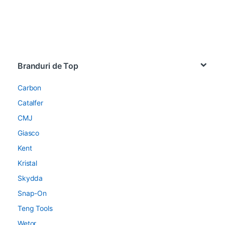
Brands Carousel
Branduri de Top
Carbon
Catalfer
CMJ
Giasco
Kent
Kristal
Skydda
Snap-On
Teng Tools
Wetor