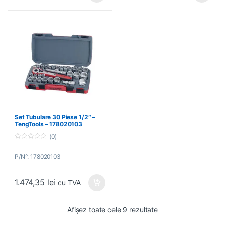
Set Tubulare 30 Piese 1/2″ –
TengTools – 178020103
(0)
0
o
P/N°: 178020103
u
t
o
f
1.474,35
lei
5
cu TVA
Afișez toate cele 9 rezultate