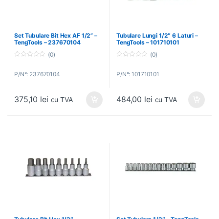
Set Tubulare Bit Hex AF 1/2” –
Tubulare Lungi 1/2″ 6 Laturi –
TengTools – 237670104
TengTools – 101710101
(0)
(0)
0
0
o
o
P/N°: 237670104
P/N°: 101710101
u
u
t
t
o
o
f
f
375,10
lei
484,00
lei
5
5
cu TVA
cu TVA