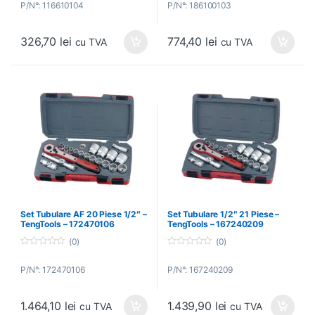
P/N°: 116610104
P/N°: 186100103
u
u
t
t
o
o
f
f
326,70
lei
774,40
lei
5
5
cu TVA
cu TVA
Set Tubulare AF 20 Piese 1/2″ –
Set Tubulare 1/2″ 21 Piese –
TengTools – 172470106
TengTools – 167240209
(0)
(0)
0
0
o
o
P/N°: 172470106
P/N°: 167240209
u
u
t
t
o
o
f
f
1.464,10
lei
1.439,90
lei
5
5
cu TVA
cu TVA