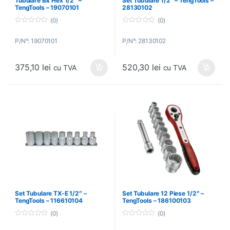
Tubulare Bit Hex 1/2″ –
Set Tubulare 1/2″ – TengTools –
TengTools – 19070101
28130102
(0)
(0)
0
0
o
o
P/N°: 19070101
P/N°: 28130102
u
u
t
t
o
o
f
f
375,10
lei
520,30
lei
5
5
cu TVA
cu TVA
Set Tubulare TX-E 1/2″ –
Set Tubulare 12 Piese 1/2″ –
TengTools – 116610104
TengTools – 186100103
(0)
(0)
0
0
o
o