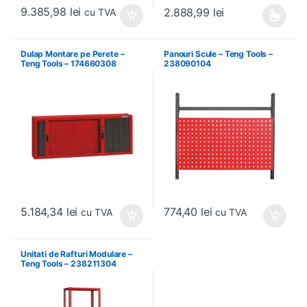
9.385,98
lei
2.888,99
lei
cu TVA
Acest produs are mai multe variați
Dulap Montare pe Perete –
Panouri Scule – Teng Tools –
Teng Tools – 174660308
238090104
5.184,34
lei
774,40
lei
cu TVA
cu TVA
Unitati de Rafturi Modulare –
Teng Tools – 238211304