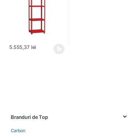
5.555,37
lei
Acest produs are mai multe variații. Opțiunile pot fi alese în pagin
Brands Carousel
Branduri de Top
Carbon