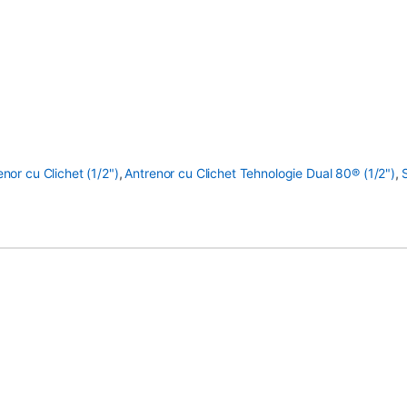
enor cu Clichet (1/2")
,
Antrenor cu Clichet Tehnologie Dual 80® (1/2")
,