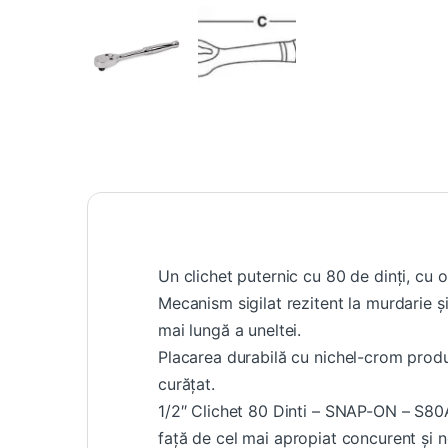
Un clichet puternic cu 80 de dinți, cu 
Mecanism sigilat rezitent la murdarie și 
mai lungă a uneltei.
Placarea durabilă cu nichel-crom produc
curățat.
1/2″ Clichet 80 Dinti – SNAP-ON – S80
față
de cel
mai
apropiat concurent
și
n