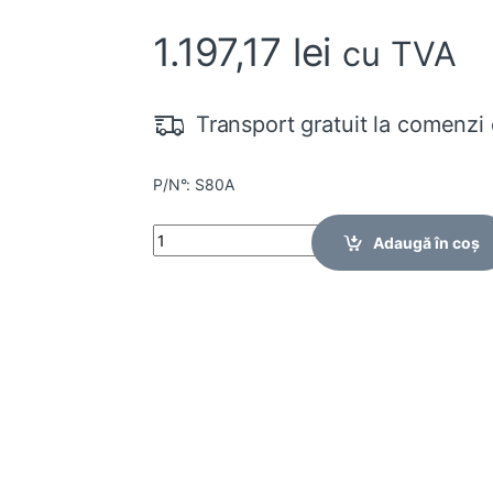
1.197,17
lei
cu TVA
Transport gratuit la comenzi 
P/N°: S80A
Quantity
Adaugă în coș