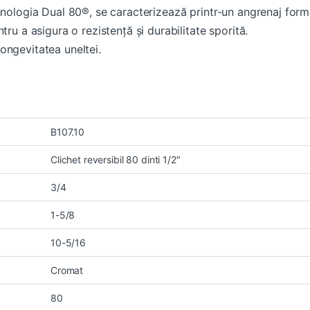
hnologia Dual 80®, se caracterizează printr-un angrenaj forma
tru a asigura o rezistență și durabilitate sporită.
ongevitatea uneltei.
B107.10
Clichet reversibil 80 dinti 1/2″
3/4
1-5/8
10-5/16
Cromat
80