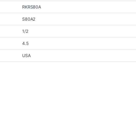
RKRS80A
S80A2
1/2
4.5
USA