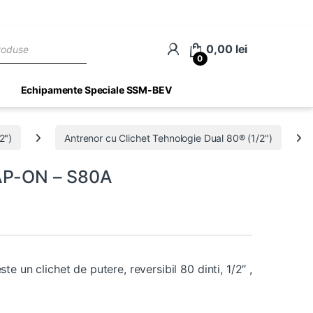
ch
0,00
lei
0
Echipamente Speciale SSM-BEV
2")
Antrenor cu Clichet Tehnologie Dual 80® (1/2")
SNAP-ON – S80A
e un clichet de putere, reversibil 80 dinti, 1/2″ ,