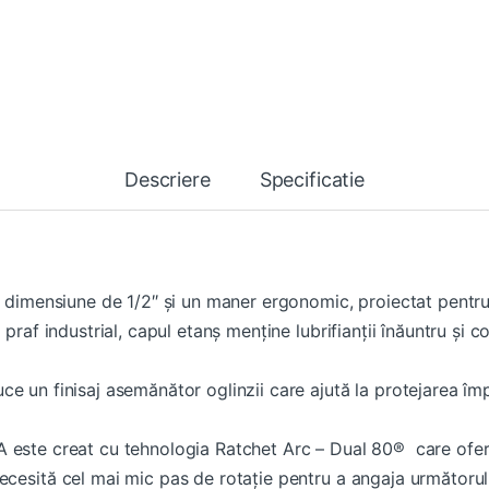
Descriere
Specificatie
o dimensiune de 1/2″ și un maner ergonomic, proiectat pentru 
praf industrial, capul etanș menține lubrifianții înăuntru și c
e un finisaj asemănător oglinzii care ajută la protejarea împo
A este creat cu tehnologia Ratchet Arc – Dual 80® care of
ecesită
cel mai mic
pas
de
rotație
pentru a
angaja
următorul