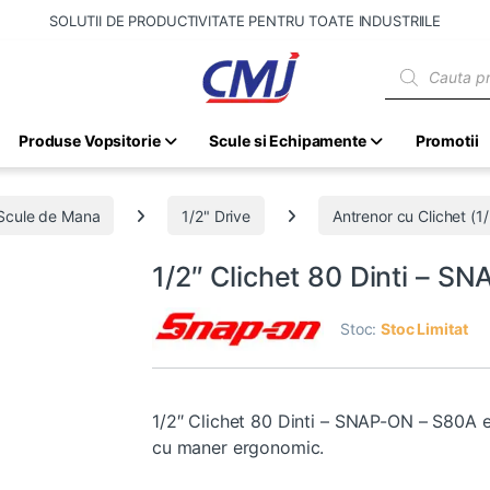
SOLUTII DE PRODUCTIVITATE PENTRU TOATE INDUSTRIILE
Products sear
Produse Vopsitorie
Scule si Echipamente
Promotii
Scule de Mana
1/2" Drive
Antrenor cu Clichet (1/
1/2″ Clichet 80 Dinti – 
Stoc:
Stoc Limitat
1/2″ Clichet 80 Dinti – SNAP-ON – S80A est
cu maner ergonomic.