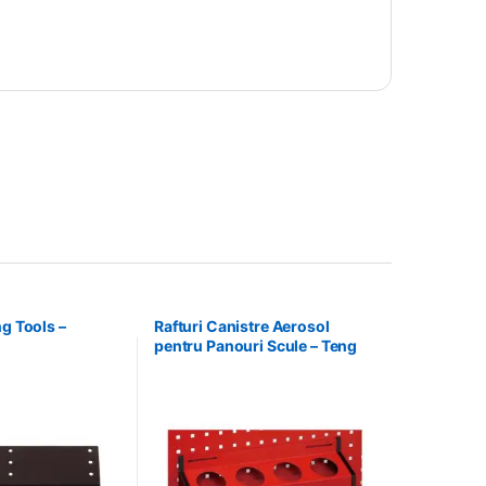
ng Tools –
Rafturi Canistre Aerosol
pentru Panouri Scule – Teng
Tools – 174620302