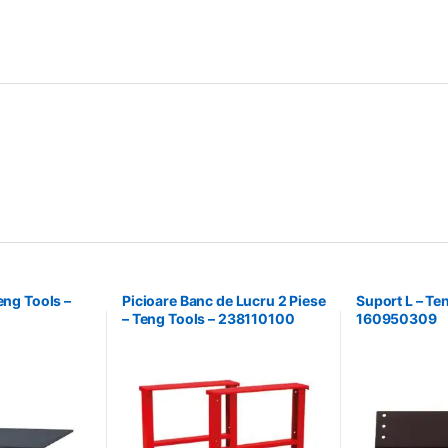
eng Tools –
Picioare Banc de Lucru 2 Piese
Suport L – Te
– Teng Tools – 238110100
160950309