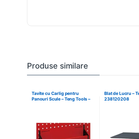
Produse similare
Tavite cu Carlig pentru
Blat de Lucru – T
Panouri Scule – Teng Tools –
238120208
174630301