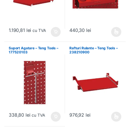
1.190,81
lei
440,30
lei
cu TVA
Acest produs are mai multe variați
Suport Agatare – Teng Tools –
Rafturi Rulante – Teng Tools –
177520103
238210900
338,80
lei
976,92
lei
cu TVA
Acest produs are mai multe variați