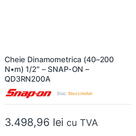
Cheie Dinamometrica (40–200
N•m) 1/2″ – SNAP-ON –
QD3RN200A
Stoc:
Stoc Limitat
3.498,96
lei
cu TVA