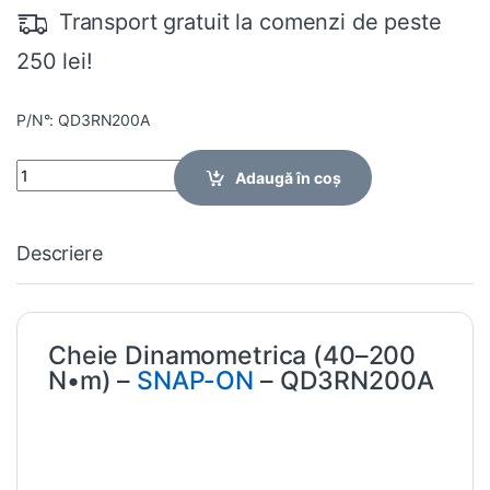
Transport gratuit la comenzi de peste
250 lei!
P/N°: QD3RN200A
Quantity
Adaugă în coș
Descriere
Cheie Dinamometrica (40–200
N•m) –
SNAP-ON
– QD3RN200A