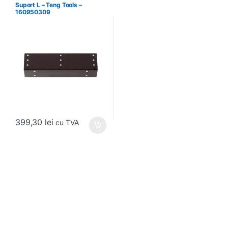
Suport L – Teng Tools –
160950309
399,30
lei
cu TVA
Brands Carousel