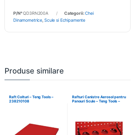
P/N°
QD3RN200A
Categorii:
Chei
Dinamometrice
,
Scule si Echipamente
Produse similare
Raft Colturi – Teng Tools –
Rafturi Canistre Aerosol pentru
238210108
Panouri Scule – Teng Tools –
174620302