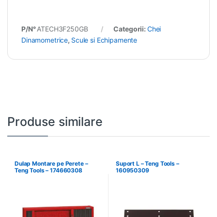
P/N°
ATECH3F250GB
Categorii:
Chei
Dinamometrice
,
Scule si Echipamente
Produse similare
Dulap Montare pe Perete –
Suport L – Teng Tools –
Teng Tools – 174660308
160950309