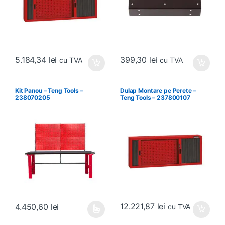
5.184,34
lei
399,30
lei
cu TVA
cu TVA
Kit Panou – Teng Tools –
Dulap Montare pe Perete –
238070205
Teng Tools – 237800107
12.221,87
lei
4.450,60
lei
cu TVA
Acest produs are mai multe variații. Opțiunile pot fi alese în pagin