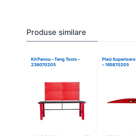
Produse similare
Kit Panou – Teng Tools –
Placi Superioare
238070205
– 165870205