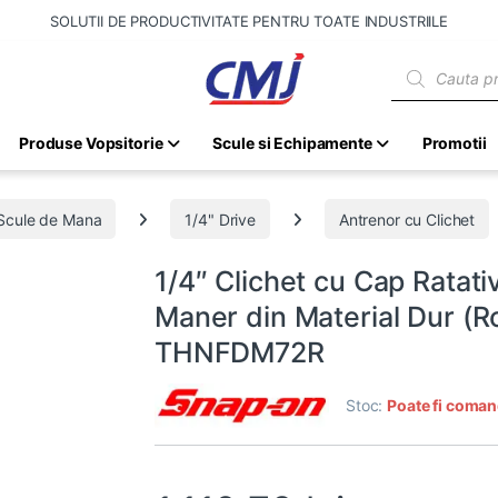
SOLUTII DE PRODUCTIVITATE PENTRU TOATE INDUSTRIILE
Products sear
Produse Vopsitorie
Scule si Echipamente
Promotii
Scule de Mana
1/4" Drive
Antrenor cu Clichet
1/4″ Clichet cu Cap Ratat
Maner din Material Dur (
THNFDM72R
Stoc:
Poate fi coman