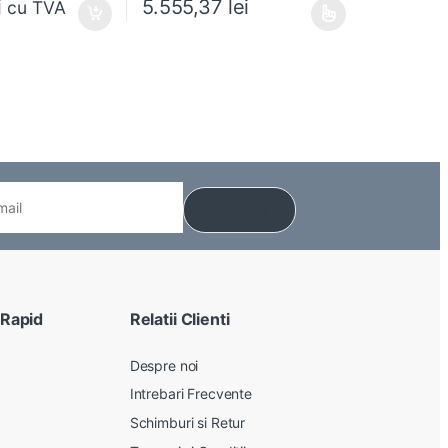
i
5.555,37
lei
cu TVA
Acest produs are mai multe variații. Opțiunile pot
 Rapid
Relatii Clienti
Despre noi
Intrebari Frecvente
Schimburi si Retur