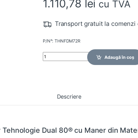
1.110,78
lei
cu TVA
Transport gratuit la comenzi 
P/N°: THNFDM72R
Quantity
Adaugă în coș
Descriere
iv Tehnologie Dual 80® cu Maner din Mater