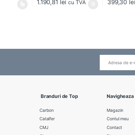
1.190,81
lei
399,30
le
cu TVA
ese în pagina produsului.
ai multe variații. Opțiunile pot fi alese în pagina produsului.
Branduri de Top
Navigheaza
Carbon
Magazin
Catalfer
Contul meu
CMJ
Contact