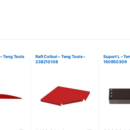
 – Teng Tools
Raft Colturi – Teng Tools –
Suport L – Te
238210108
160950309