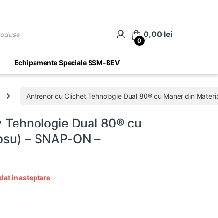
ch
0,00
lei
0
Echipamente Speciale SSM-BEV
Antrenor cu Clichet Tehnologie Dual 80® cu Maner din Materia
iv Tehnologie Dual 80® cu
Rosu) – SNAP-ON –
dat in asteptare