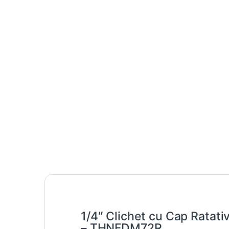
1/4″ Clichet cu Cap Ratat
– THNFDM72R