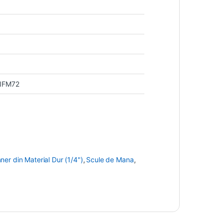
NFM72
er din Material Dur (1/4")
,
Scule de Mana
,