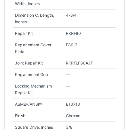
Width, inches
Dimension C, Length,
4-3/4
inches
Repair Kit
RKRF80
Replacement Cover
F80-2
Plate
Joint Repair Kit
RKRFLF80AJT
Replacement Grip
—
Locking Mechanism
—
Repair Kit
ASME®/ANSI®
B107.10
Finish
Chrome
Square Drive, inches
3/8