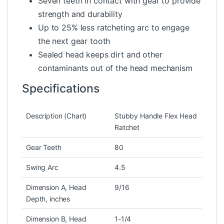
Seven teeth in contact with gear to provide
strength and durability
Up to 25% less ratcheting arc to engage
the next gear tooth
Sealed head keeps dirt and other
contaminants out of the head mechanism
Specifications
Description (Chart)
Stubby Handle Flex Head
Ratchet
Gear Teeth
80
Swing Arc
4.5
Dimension A, Head
9/16
Depth, inches
Dimension B, Head
1-1/4