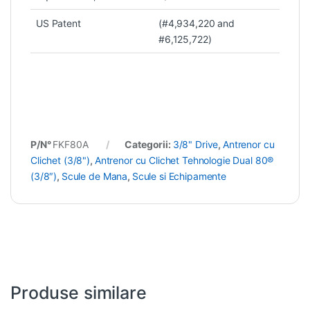
US Patent
(#4,934,220 and
#6,125,722)
P/N°
FKF80A
Categorii:
3/8" Drive
,
Antrenor cu
Clichet (3/8")
,
Antrenor cu Clichet Tehnologie Dual 80®
(3/8″)
,
Scule de Mana
,
Scule si Echipamente
Produse similare