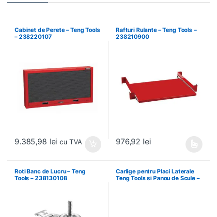
Cabinet de Perete – Teng Tools
Rafturi Rulante – Teng Tools –
– 238220107
238210900
9.385,98
lei
976,92
lei
cu TVA
Acest produs are mai multe variați
Roti Banc de Lucru – Teng
Carlige pentru Placi Laterale
Tools – 238130108
Teng Tools si Panou de Scule –
Teng Tools – 69940708