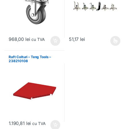
968,00
lei
51,17
lei
cu TVA
Acest produs are mai multe variați
Raft Colturi – Teng Tools –
238210108
1.190,81
lei
cu TVA