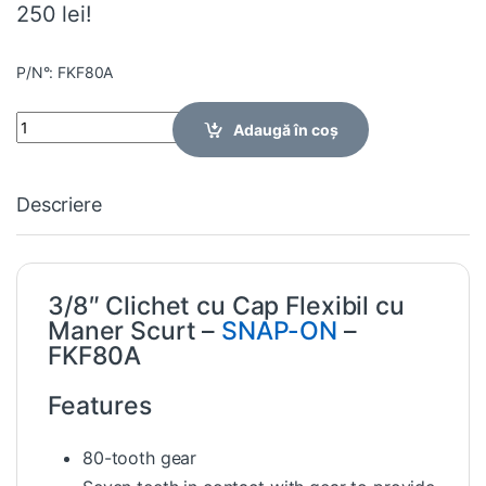
250 lei!
P/N°: FKF80A
Quantity
Adaugă în coș
Descriere
3/8″ Clichet cu Cap Flexibil cu
Maner Scurt –
SNAP-ON
–
FKF80A
Features
80-tooth gear