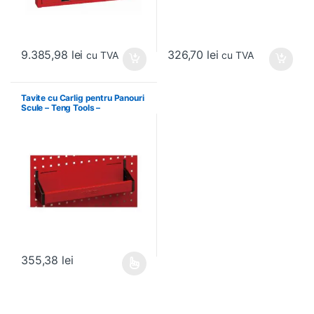
9.385,98
lei
326,70
lei
cu TVA
cu TVA
Tavite cu Carlig pentru Panouri
Scule – Teng Tools –
174630301
355,38
lei
Acest produs are mai multe variații. Opțiunile pot fi alese în pagin