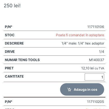
250 lei!
117110106
Poate fi comandat în așteptare
1/4” male: 1/4” hex adaptor
1/4
M140037
12,10
lei
cu TVA
Adauga in cos
117110205