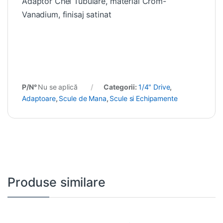
Adaptor Chei Tubulare, material Crom-
Vanadium, finisaj satinat
P/N°
Nu se aplică
Categorii:
1/4" Drive
,
Adaptoare
,
Scule de Mana
,
Scule si Echipamente
Produse similare