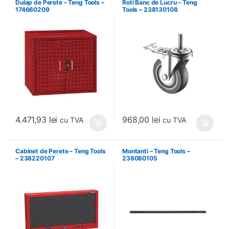
Dulap de Perete – Teng Tools –
Roti Banc de Lucru – Teng
174660209
Tools – 238130108
4.471,93
lei
968,00
lei
cu TVA
cu TVA
Cabinet de Perete – Teng Tools
Montanti – Teng Tools –
– 238220107
238080105