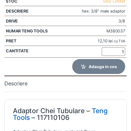
Stoc Limitat
hex: 3/8” male adaptor
3/8
M380037
12,10
lei
cu TVA
Adauga in cos
Descriere
Adaptor Chei Tubulare –
Teng
Tools
– 117110106