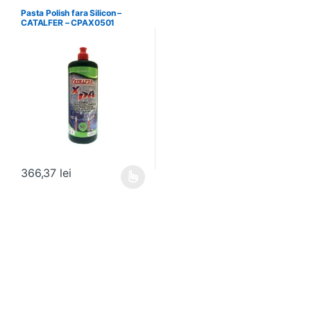
Pasta Polish fara Silicon –
CATALFER – CPAX0501
366,37
lei
Acest produs are mai multe variații. Opțiunile pot fi alese în pagin