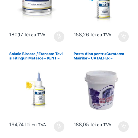
180,17
lei
158,26
lei
cu TVA
cu TVA
Solutie Blocare / Etansare Tevi
Pasta Alba pentru Curatarea
si Fitinguri Metalice – KENT –
Mainilor – CATALFER –
86543
PLM01.2.42
164,74
lei
188,05
lei
cu TVA
cu TVA