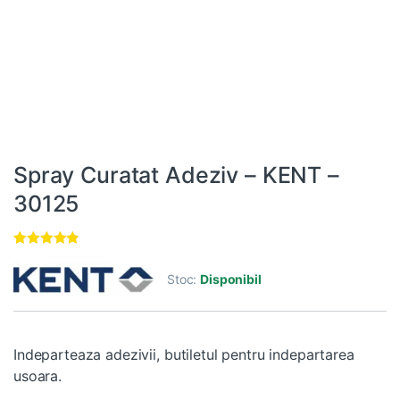
Spray Curatat Adeziv – KENT –
30125
Evaluat la
3
4.67
din 5
Stoc:
Disponibil
pe baza a
evaluări de
la clienți
Indeparteaza adezivii, butiletul pentru indepartarea
usoara.