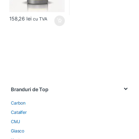
158,26
lei
cu TVA
Brands Carousel
Branduri de Top
Carbon
Catalfer
CMJ
Giasco