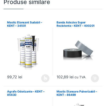
Produse similare
Mastic Etansant Sudabil –
Banda Adeziva Super
KENT – 34501
Rezistenta – KENT – 400201
102,89
lei
99,72
lei
cu TVA
Acest produs are mai multe variații. Opțiunile pot fi alese în pagin
Agrafe Odorizante – KENT –
Mastic Etansare Pulverizabil –
85630
KENT – 86499