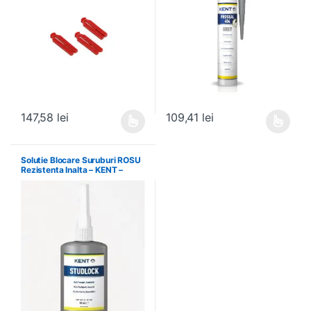
147,58
lei
109,41
lei
Acest produs are mai multe variații. Opțiunile pot fi alese în pagin
Acest produs are mai multe variați
Solutie Blocare Suruburi ROSU
Rezistenta Inalta – KENT –
86540