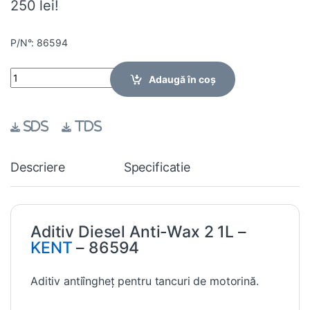
250 lei!
P/N°: 86594
Quantity
Adaugă în coș
SDS
TDS
Descriere
Specificatie
Aditiv Diesel Anti-Wax 2 1L –
KENT
– 86594
Aditiv antiîngheț pentru tancuri de motorină.