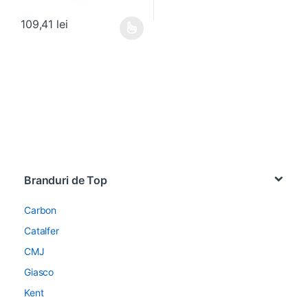
109,41
lei
Acest produs are mai multe variații. Opțiunile pot fi alese în pagin
Brands Carousel
Branduri de Top
Carbon
Catalfer
CMJ
Giasco
Kent