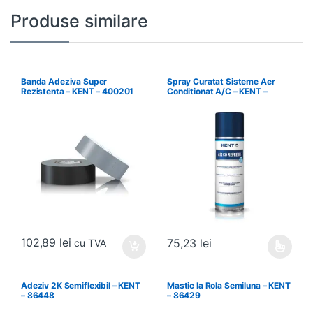
Produse similare
Banda Adeziva Super
Spray Curatat Sisteme Aer
Rezistenta – KENT – 400201
Conditionat A/C – KENT –
86089
102,89
lei
75,23
lei
cu TVA
Acest produs are mai multe variați
Adeziv 2K Semiflexibil – KENT
Mastic la Rola Semiluna – KENT
– 86448
– 86429