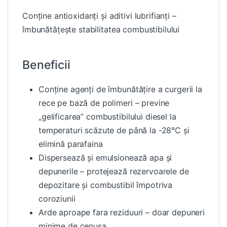
Conține antioxidanți și aditivi lubrifianți –
îmbunătățește stabilitatea combustibilului
Beneficii
Conține agenți de îmbunătățire a curgerii la
rece pe bază de polimeri – previne
„gelificarea” combustibilului diesel la
temperaturi scăzute de până la -28°C și
elimină parafaina
Dispersează și emulsionează apa și
depunerile – protejează rezervoarele de
depozitare și combustibil împotriva
coroziunii
Arde aproape fara reziduuri – doar depuneri
minime de cenusa