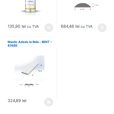
135,90
lei
684,46
lei
cu TVA
cu TVA
Mastic Adeziv la Rola – KENT –
83682
324,89
lei
Acest produs are mai multe variații. Opțiunile pot fi alese în pagin