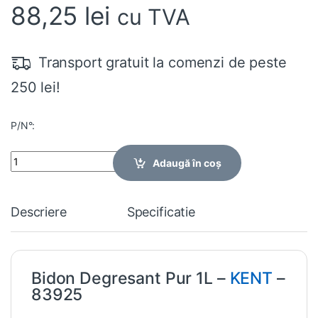
88,25
lei
cu TVA
Transport gratuit la comenzi de peste
250 lei!
P/N°:
Quantity
Adaugă în coș
Descriere
Specificatie
Bidon Degresant Pur 1L –
KENT
–
83925