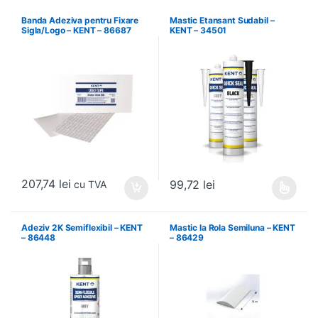
Banda Adeziva pentru Fixare
Mastic Etansant Sudabil –
Sigla/Logo – KENT – 86687
KENT – 34501
207,74
lei
99,72
lei
cu TVA
Acest produs are mai multe variați
Adeziv 2K Semiflexibil – KENT
Mastic la Rola Semiluna – KENT
– 86448
– 86429