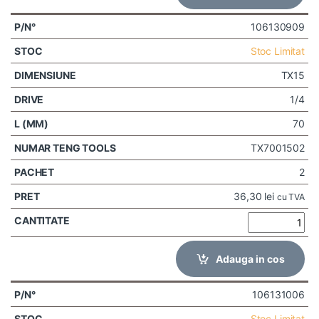
106130909
Stoc Limitat
TX15
1/4
70
TX7001502
2
36,30
lei
cu TVA
Adauga in cos
106131006
Stoc Limitat