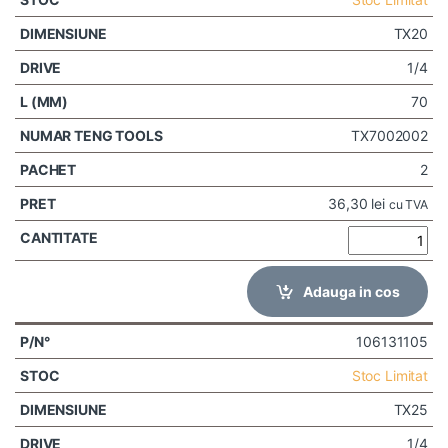
TX20
1/4
70
TX7002002
2
36,30
lei
cu TVA
Adauga in cos
106131105
Stoc Limitat
TX25
1/4