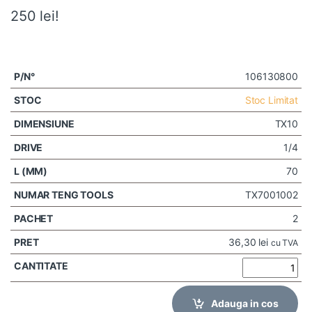
250 lei!
106130800
Stoc Limitat
TX10
1/4
70
TX7001002
2
36,30
lei
cu TVA
Adauga in cos