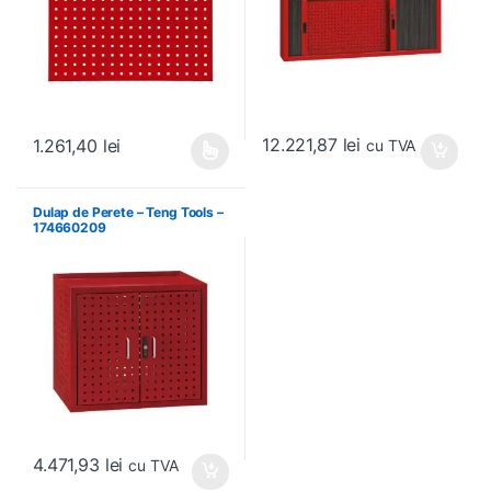
12.221,87
lei
1.261,40
lei
cu TVA
Acest produs are mai multe variații. Opțiunile pot fi alese în pagin
Dulap de Perete – Teng Tools –
174660209
4.471,93
lei
cu TVA