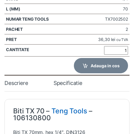
70
TX7002502
2
36,30
lei
cu TVA
Adauga in cos
Descriere
Specificatie
Biti TX 70 –
Teng Tools
–
106130800
Biti TX 70mm, hex 1/4″. DIN3126