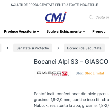
SOLUTII DE PRODUCTIVITATE PENTRU TOATE INDUSTRIILE
Products sear
Produse Vopsitorie
Scule si Echipamente
Promotii
Sanatate si Protectie
Bocanci de Securitate
Bocanci Alpi S3 – GIASC
Stoc:
Stoc Limitat
Pantof inalt, confectionat din piele gran
grosime: 1,8-2,0 mm, contine insertii refra
Nubuck, rezistenta la apa, grosime: 1,8-2,