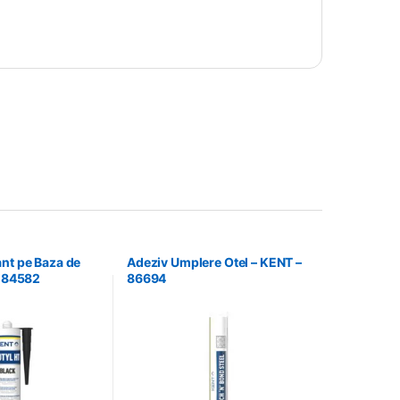
nt pe Baza de
Adeziv Umplere Otel – KENT –
– 84582
86694