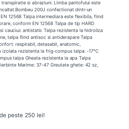
transpiratie si abraziuni. Limba pantofului este
 incaltat.Bombeu 200J confectionat dintr-un
N 12568 Talpa intermediara este flexibila, fiind
forare, conform EN 12568 Talpa de tip HARD
i cauciuc antistatic Talpa rezistenta la hidroliza
ne, talpa fiind antisoc si antiderapare Talpa
nfort: respirabil, detasabil, anatomic,
 izolata rezistenta la frig-compus talpa: -17°C
ompus talpa Gheata rezistenta la apa Talpa
 fierbinte Marime: 37-47 Greutate ghete: 42 sz,
de peste 250 lei!