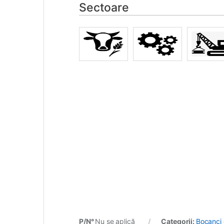
Sectoare
P/N°
Nu se aplică
Categorii:
Bocanci 