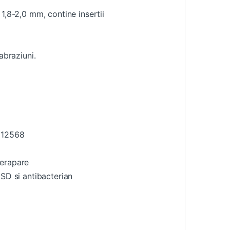
1,8-2,0 mm, contine insertii
abraziuni.
N 12568
derapare
ESD si antibacterian