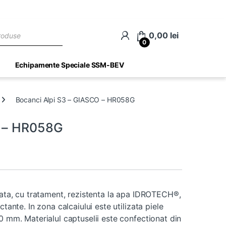
ch
0,00
lei
0
Echipamente Speciale SSM-BEV
Bocanci Alpi S3 – GIASCO – HR058G
O – HR058G
ulata, cu tratament, rezistenta la apa IDROTECH®,
ctante. In zona calcaiului este utilizata piele
0 mm. Materialul captuselii este confectionat din