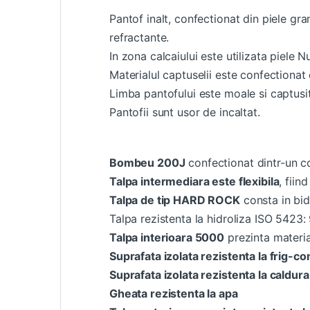
Pantof inalt, confectionat din piele gr
refractante.
In zona calcaiului este utilizata piele 
Materialul captuselii este confectionat
Limba pantofului este moale si captusi
Pantofii sunt usor de incaltat.
Bombeu 200J
confectionat dintr-un 
Talpa intermediara este flexibila
, fii
Talpa de tip HARD ROCK
consta in bid
Talpa rezistenta la hidroliza ISO 5423: 
Talpa interioara 5000
prezinta materia
Suprafata izolata rezistenta la frig-c
Suprafata izolata rezistenta la caldu
Gheata rezistenta la apa