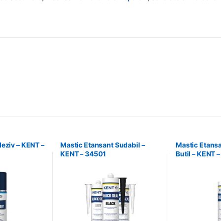
eziv – KENT –
Mastic Etansant Sudabil –
Mastic Etansa
KENT – 34501
Butil – KENT 