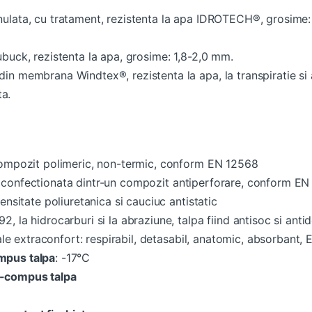
anulata, cu tratament, rezistenta la apa IDROTECH®, grosime: 
Nubuck, rezistenta la apa, grosime: 1,8-2,0 mm.
 din membrana Windtex®, rezistenta la apa, la transpiratie si 
ta.
compozit polimeric, non-termic, conform EN 12568
nd confectionata dintr-un compozit antiperforare, conform E
ensitate poliuretanica si cauciuc antistatic
92, la hidrocarburi si la abraziune, talpa fiind antisoc si anti
le extraconfort: respirabil, detasabil, anatomic, absorbant, 
ompus talpa
: -17°C
ra-compus talpa