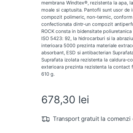
membrana Windtex®, rezistenta la apa, la 
moale si captusita. Pantofii sunt usor de
compozit polimeric, non-termic, conform E
confectionata dintr-un compozit antiper
ROCK consta in bidensitate poliuretanica s
ISO 5423: 92, la hidrocarburi si la abraziu
interioara 5000 prezinta materiale extraco
absorbant, ESD si antibacterian Suprafata
Suprafata izolata rezistenta la caldura-c
exterioara prezinta rezistenta la contact
610 g.
678,30
lei
Transport gratuit la comenzi 