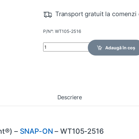
Transport gratuit la comenzi 
P/N°: WT105-2516
Quantity
Adaugă în coș
Descriere
nt®) –
SNAP-ON
– WT105-2516