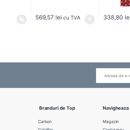
569,57
lei
338,80
le
cu TVA
ese în pagina produsului.
ai multe variații. Opțiunile pot fi alese în pagina produsului.
Branduri de Top
Navigheaza
Carbon
Magazin
Catalfer
Contul meu