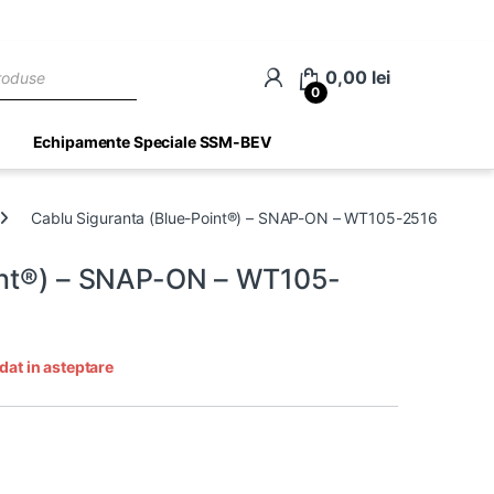
ch
0,00
lei
0
Echipamente Speciale SSM-BEV
Cablu Siguranta (Blue-Point®) – SNAP-ON – WT105-2516
oint®) – SNAP-ON – WT105-
dat in asteptare