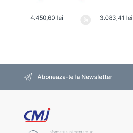
4.450,60
lei
3.083,41
lei
Acest produs are mai multe variații. Opțiunile pot fi al
Acest produs are m
Brands Carousel
Aboneaza-te la Newsletter
Informatii suplimentare la: