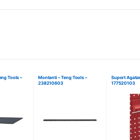
eng Tools –
Montanti – Teng Tools –
Suport Agatar
238210603
177520103