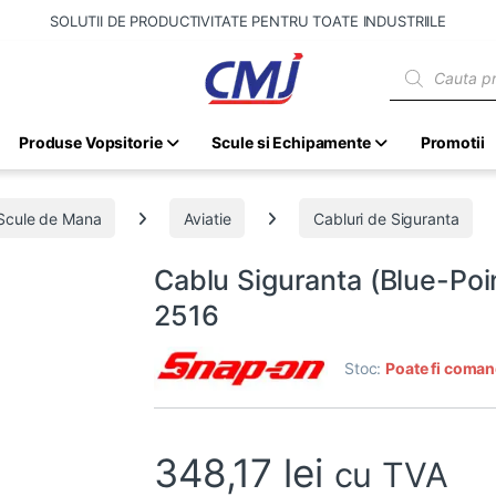
SOLUTII DE PRODUCTIVITATE PENTRU TOATE INDUSTRIILE
Products sear
Produse Vopsitorie
Scule si Echipamente
Promotii
Scule de Mana
Aviatie
Cabluri de Siguranta
Cablu Siguranta (Blue-P
2516
Stoc:
Poate fi coman
348,17
lei
cu TVA