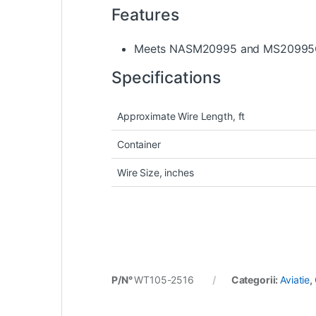
Features
Meets NASM20995 and MS20995C s
Specifications
Approximate Wire Length, ft
Container
Wire Size, inches
P/N°
WT105-2516
Categorii:
Aviatie
,