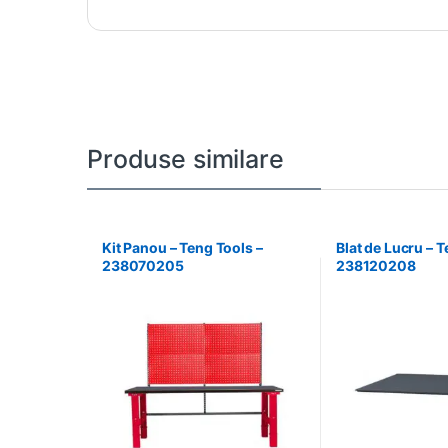
Produse similare
Kit Panou – Teng Tools –
Blat de Lucru – T
238070205
238120208