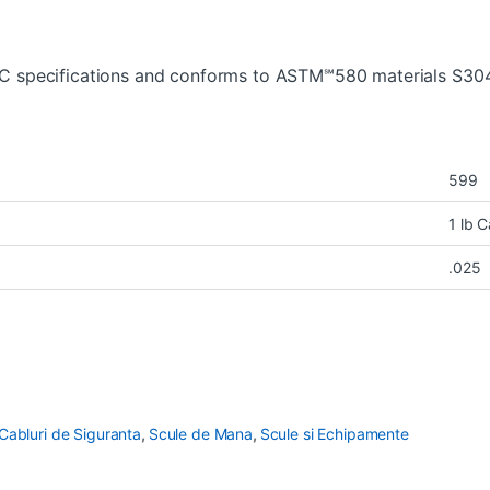
pecifications and conforms to ASTM℠580 materials S30
599
1 lb C
.025
Cabluri de Siguranta
,
Scule de Mana
,
Scule si Echipamente