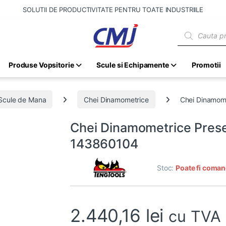
SOLUTII DE PRODUCTIVITATE PENTRU TOATE INDUSTRIILE
Products sear
Produse Vopsitorie
Scule si Echipamente
Promotii
Scule de Mana
Chei Dinamometrice
Chei Dinamome
Chei Dinamometrice Preset
143860104
Stoc:
Poate fi coman
2.440,16
lei
cu TVA