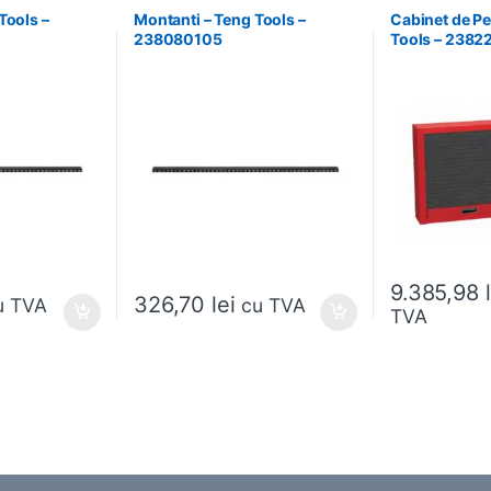
Tools –
Montanti – Teng Tools –
Cabinet de Pe
238080105
Tools – 2382
9.385,98
326,70
lei
u TVA
cu TVA
TVA
ese în pagina produsului.