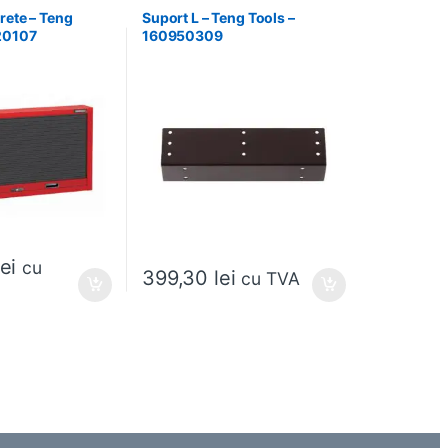
rete – Teng
Suport L – Teng Tools –
20107
160950309
lei
cu
399,30
lei
cu TVA