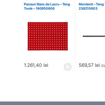
Panouri Banc de Lucru – Teng
Montanti – Teng 
Tools – 160950606
238210603
569,57
lei
1.261,40
lei
c
Acest produs are mai multe variații. Opțiunile pot fi al