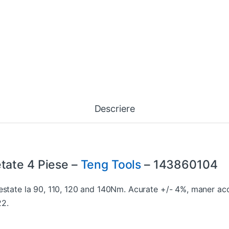
Descriere
tate 4 Piese –
Teng Tools
– 143860104
estate la 90, 110, 120 and 140Nm. Acurate +/- 4%, maner aco
22.