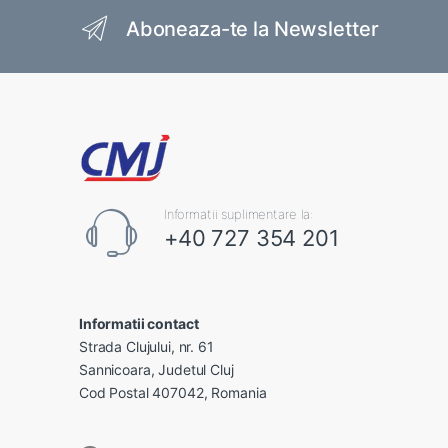
Brands Carousel
Aboneaza-te la Newsletter
Informatii suplimentare la:
+40 727 354 201
Informatii contact
Strada Clujului, nr. 61
Sannicoara, Judetul Cluj
Cod Postal 407042, Romania