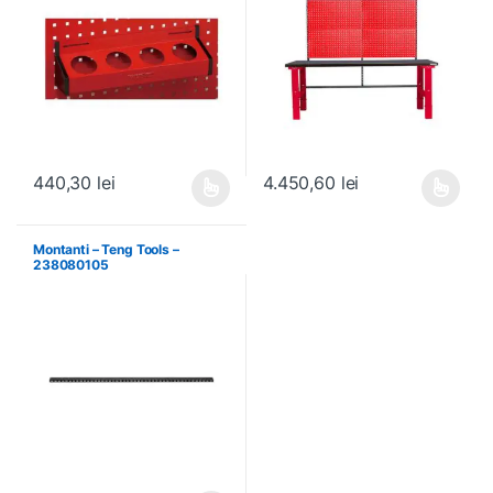
440,30
lei
4.450,60
lei
Acest produs are mai multe variații. Opțiunile pot fi alese în pagin
Acest produs are mai multe variați
Montanti – Teng Tools –
238080105