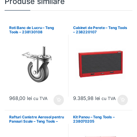
Produse similare
Roti Banc de Lucru – Teng
Cabinet de Perete – Teng Tools
Tools – 238130108
– 238220107
968,00
lei
9.385,98
lei
cu TVA
cu TVA
Rafturi Canistre Aerosol pentru
Kit Panou – Teng Tools –
Panouri Scule – Teng Tools –
238070205
174620302