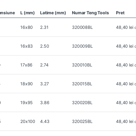
ensiune
L (mm)
Latime (mm)
Numar Teng Tools
Pret
16x80
2.31
320008BL
48,40
lei
16x83
2.50
320009BL
48,40
lei
0
17x86
2.74
320010BL
48,40
lei
5
18x90
3.27
320015BL
48,40
lei
0
19x95
3.86
320020BL
48,40
lei
5
20x100
4.43
320025BL
48,40
lei