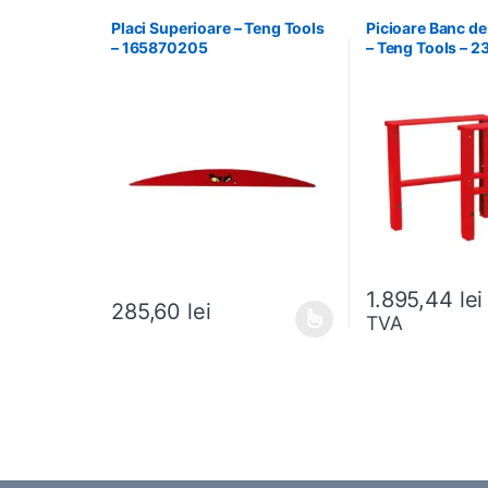
Placi Superioare – Teng Tools
Picioare Banc de
– 165870205
– Teng Tools – 
1.895,44
lei
285,60
lei
TVA
Acest produs are mai multe variații. Opțiunile pot fi al