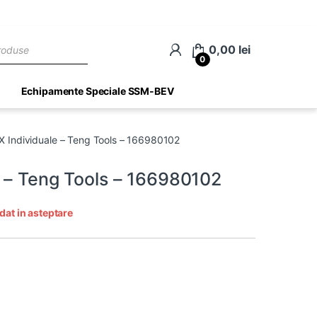
ch
0,00
lei
0
Echipamente Speciale SSM-BEV
X Individuale – Teng Tools – 166980102
e – Teng Tools – 166980102
dat in asteptare