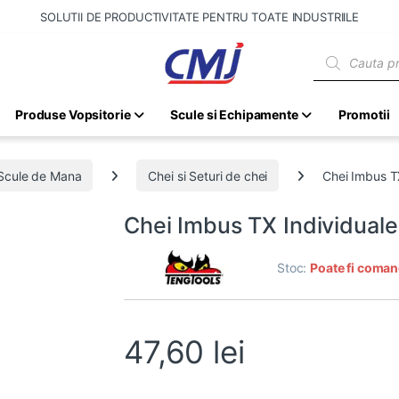
SOLUTII DE PRODUCTIVITATE PENTRU TOATE INDUSTRIILE
Products sear
Produse Vopsitorie
Scule si Echipamente
Promotii
Scule de Mana
Chei si Seturi de chei
Chei Imbus T
Chei Imbus TX Individual
Stoc:
Poate fi coman
47,60
lei