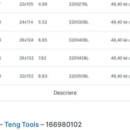
7
22x105
4.99
320027BL
48,40
lei
0
24x114
5.52
320030BL
48,40
lei
0
26x124
6.65
320040BL
48,40
lei
5
29x133
7.82
320045BL
48,40
lei
0
32x152
8.83
320050BL
48,40
lei
Descriere
 –
Teng Tools
– 166980102