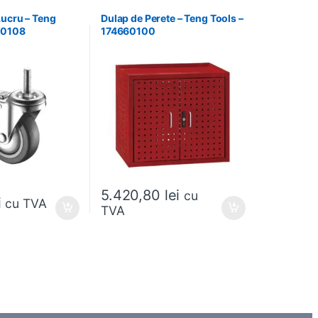
Lucru – Teng
Dulap de Perete – Teng Tools –
30108
174660100
5.420,80
lei
cu
i
cu TVA
TVA