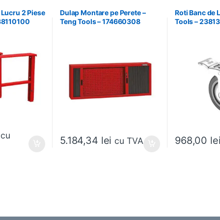
 Lucru 2 Piese
Dulap Montare pe Perete –
Roti Banc de 
238110100
Teng Tools – 174660308
Tools – 2381
cu
5.184,34
lei
968,00
le
cu TVA
ese în pagina produsului.