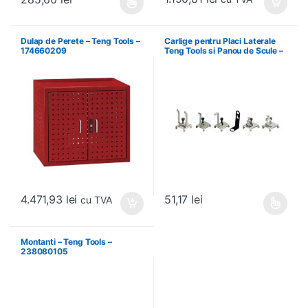
Acest produs are mai multe variații. Opțiunile pot fi alese în pagin
Dulap de Perete – Teng Tools –
Carlige pentru Placi Laterale
174660209
Teng Tools si Panou de Scule –
Teng Tools – 69940708
4.471,93
lei
51,17
lei
cu TVA
Acest produs are mai multe variați
Montanti – Teng Tools –
238080105