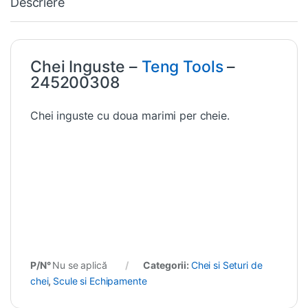
Descriere
Chei Inguste –
Teng Tools
–
245200308
Chei inguste cu doua marimi per cheie.
P/N°
Nu se aplică
Categorii:
Chei si Seturi de
chei
,
Scule si Echipamente