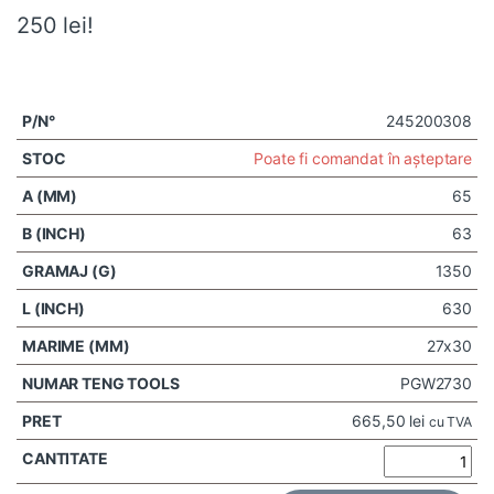
250 lei!
245200308
Poate fi comandat în așteptare
65
63
1350
630
27x30
PGW2730
665,50
lei
cu TVA