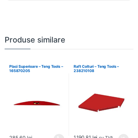
Produse similare
Placi Superioare – Teng Tools –
Raft Colturi – Teng Tools –
165870205
238210108
1.190,81
lei
285,60
lei
cu TVA