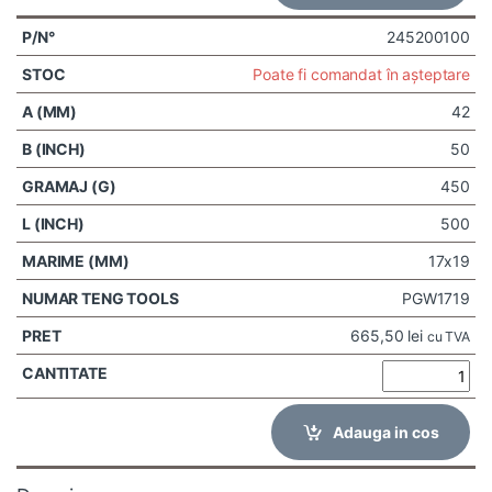
245200100
Poate fi comandat în așteptare
42
50
450
500
17x19
PGW1719
665,50
lei
cu TVA
Adauga in cos