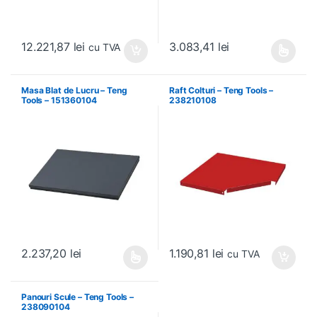
12.221,87
lei
3.083,41
lei
cu TVA
Acest produs are mai multe variați
Masa Blat de Lucru – Teng
Raft Colturi – Teng Tools –
Tools – 151360104
238210108
1.190,81
lei
2.237,20
lei
cu TVA
Acest produs are mai multe variații. Opțiunile pot fi alese în pagin
Panouri Scule – Teng Tools –
238090104