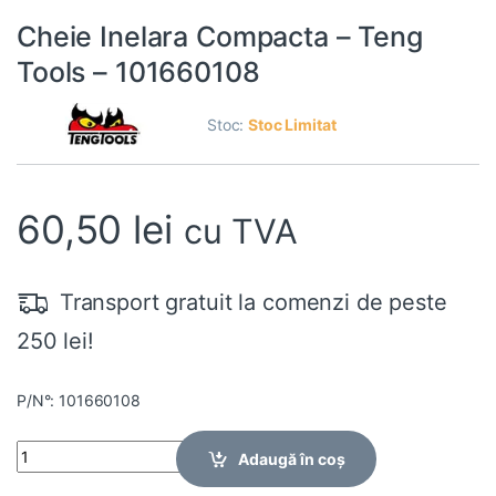
Cheie Inelara Compacta – Teng
Tools – 101660108
Stoc:
Stoc Limitat
60,50
lei
cu TVA
Transport gratuit la comenzi de peste
250 lei!
P/N°: 101660108
Quantity
Adaugă în coș