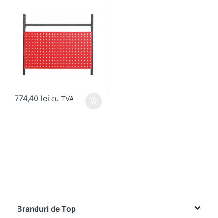
774,40
lei
cu TVA
Brands Carousel
Branduri de Top