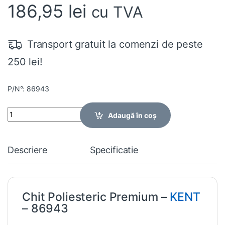
186,95
lei
cu TVA
Transport gratuit la comenzi de peste
250 lei!
P/N°: 86943
Quantity
Adaugă în coș
Descriere
Specificatie
Chit Poliesteric Premium –
KENT
– 86943