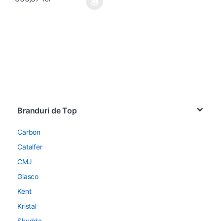
Acest produs are mai multe variații. Opțiunile pot fi alese în pagin
Brands Carousel
Branduri de Top
Carbon
Catalfer
CMJ
Giasco
Kent
Kristal
Skydda