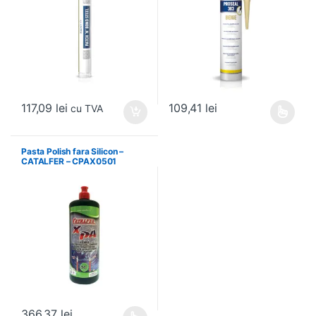
117,09
lei
109,41
lei
cu TVA
Acest produs are mai multe variați
Pasta Polish fara Silicon –
CATALFER – CPAX0501
366,37
lei