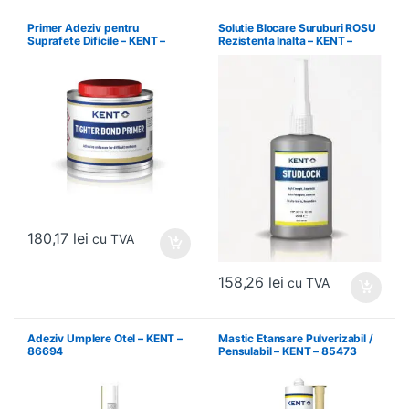
Primer Adeziv pentru
Solutie Blocare Suruburi ROSU
Suprafete Dificile – KENT –
Rezistenta Inalta – KENT –
34586
86540
180,17
lei
cu TVA
158,26
lei
cu TVA
Adeziv Umplere Otel – KENT –
Mastic Etansare Pulverizabil /
86694
Pensulabil – KENT – 85473