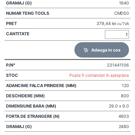
1940
CMD50
379,44
lei
cu TVA
Adauga in cos
231441106
Poate fi comandat în așteptare
120
800
29.0 x 9.0
4903
2480