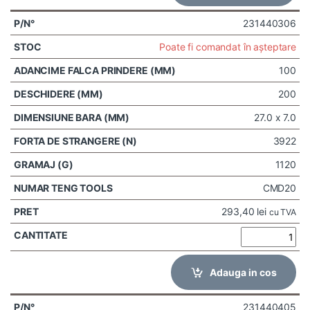
231440306
Poate fi comandat în așteptare
100
200
27.0 x 7.0
3922
1120
CMD20
293,40
lei
cu TVA
Adauga in cos
231440405