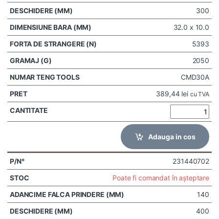
300
32.0 x 10.0
5393
2050
CMD30A
389,44
lei
cu TVA
Adauga in cos
231440702
Poate fi comandat în așteptare
140
400