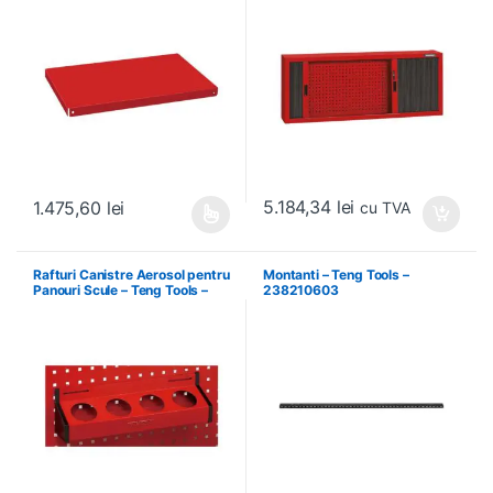
5.184,34
lei
1.475,60
lei
cu TVA
Acest produs are mai multe variații. Opțiunile pot fi alese în pagin
Rafturi Canistre Aerosol pentru
Montanti – Teng Tools –
Panouri Scule – Teng Tools –
238210603
174620302