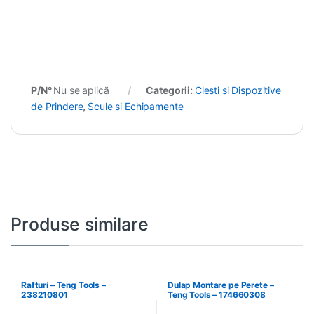
P/N°
Nu se aplică
Categorii:
Clesti si Dispozitive
de Prindere
,
Scule si Echipamente
Produse similare
Rafturi – Teng Tools –
Dulap Montare pe Perete –
238210801
Teng Tools – 174660308