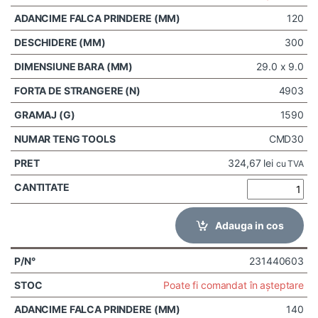
120
300
29.0 x 9.0
4903
1590
CMD30
324,67
lei
cu TVA
Adauga in cos
231440603
Poate fi comandat în așteptare
140