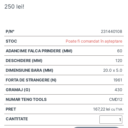
250 lei!
231440108
Poate fi comandat în așteptare
60
120
20.0 x 5.0
1961
430
CMD12
167,22
lei
cu TVA