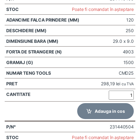
Poate fi comandat în așteptare
120
250
29.0 x 9.0
4903
1500
CMD25
298,19
lei
cu TVA
Adauga in cos
231440504
Poate fi comandat în așteptare