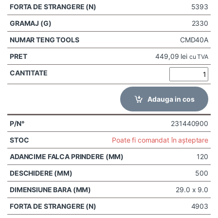
5393
2330
CMD40A
449,09
lei
cu TVA
Adauga in cos
231440900
Poate fi comandat în așteptare
120
500
29.0 x 9.0
4903