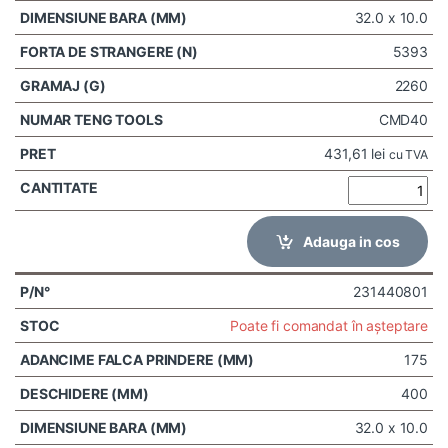
32.0 x 10.0
5393
2260
CMD40
431,61
lei
cu TVA
Adauga in cos
231440801
Poate fi comandat în așteptare
175
400
32.0 x 10.0