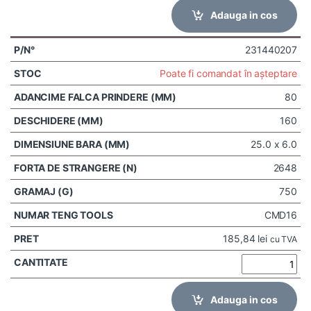
Adauga in cos
231440207
Poate fi comandat în așteptare
80
160
25.0 x 6.0
2648
750
CMD16
185,84
lei
cu TVA
Adauga in cos