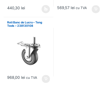
569,57
lei
440,30
lei
cu TVA
Acest produs are mai multe variații. Opțiunile pot fi alese în pagin
Roti Banc de Lucru – Teng
Tools – 238130108
968,00
lei
cu TVA