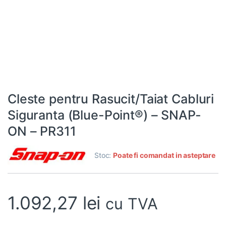
Cleste pentru Rasucit/Taiat Cabluri
Siguranta (Blue-Point®) – SNAP-
ON – PR311
Stoc:
Poate fi comandat in asteptare
1.092,27
lei
cu TVA