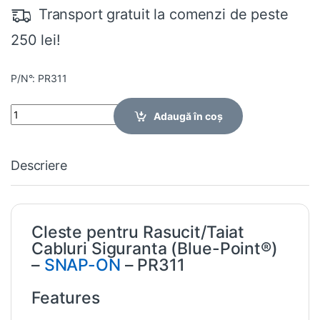
Transport gratuit la comenzi de peste
250 lei!
P/N°: PR311
Quantity
Adaugă în coș
Descriere
Cleste pentru Rasucit/Taiat
Cabluri Siguranta (Blue-Point®)
–
SNAP-ON
– PR311
Features