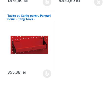
1.475,60
lei
4.450,60
lei
Acest produs are mai multe variații. Opțiunile pot fi alese în pagin
Acest produs are mai multe variați
Tavite cu Carlig pentru Panouri
Scule – Teng Tools –
174630301
355,38
lei
Acest produs are mai multe variații. Opțiunile pot fi alese în pagin