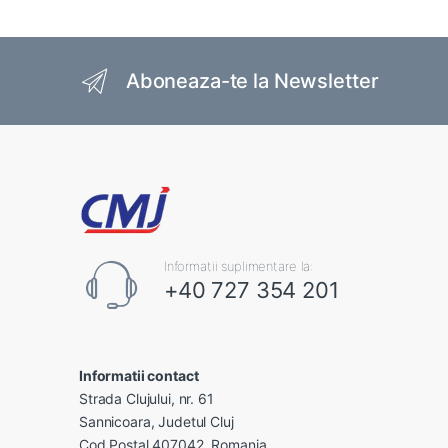
Brands Carousel
Aboneaza-te la Newsletter
Informatii suplimentare la:
+40 727 354 201
Informatii contact
Strada Clujului, nr. 61
Sannicoara, Judetul Cluj
Cod Postal 407042, Romania