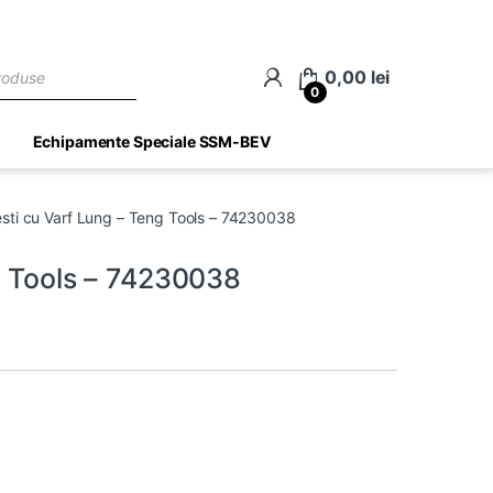
ch
0,00
lei
0
Echipamente Speciale SSM-BEV
esti cu Varf Lung – Teng Tools – 74230038
g Tools – 74230038