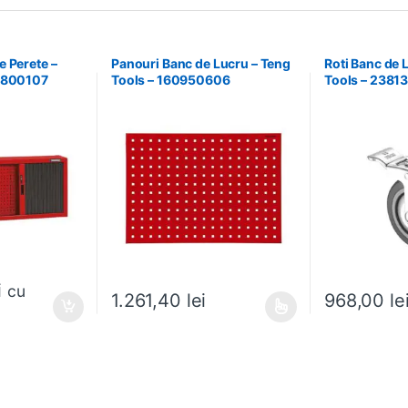
 Perete –
Panouri Banc de Lucru – Teng
Roti Banc de 
37800107
Tools – 160950606
Tools – 2381
i
cu
968,00
le
1.261,40
lei
Acest produs are mai multe variații. Opțiunile pot fi