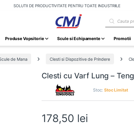
SOLUTII DE PRODUCTIVITATE PENTRU TOATE INDUSTRIILE
Products sear
Produse Vopsitorie
Scule si Echipamente
Promotii
Scule de Mana
Clesti si Dispozitive de Prindere
Cl
Clesti cu Varf Lung – Ten
Stoc:
Stoc Limitat
178,50
lei