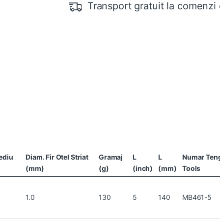
Transport gratuit la comenzi 
ediu
Diam. Fir Otel Striat
Gramaj
L
L
Numar Ten
(mm)
(g)
(inch)
(mm)
Tools
1.0
130
5
140
MB461-5