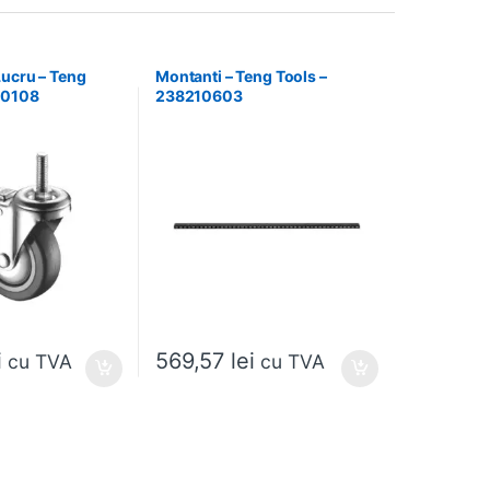
Lucru – Teng
Montanti – Teng Tools –
30108
238210603
i
569,57
lei
cu TVA
cu TVA
 alese în pagina produsului.