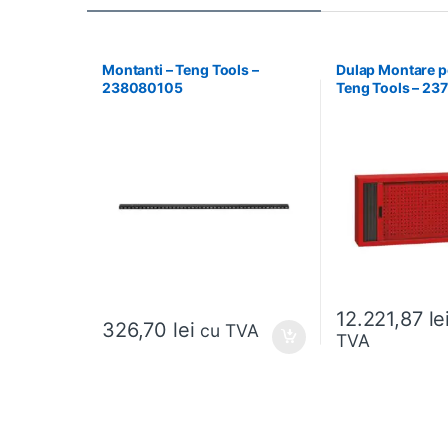
Montanti – Teng Tools –
Dulap Montare pe
238080105
Teng Tools – 2
12.221,87
le
326,70
lei
cu TVA
TVA