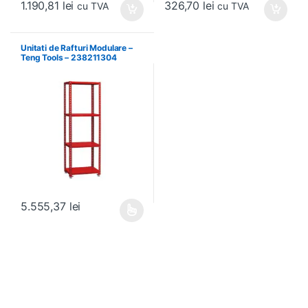
1.190,81
lei
326,70
lei
cu TVA
cu TVA
Unitati de Rafturi Modulare –
Teng Tools – 238211304
5.555,37
lei
Acest produs are mai multe variații. Opțiunile pot fi alese în pagin