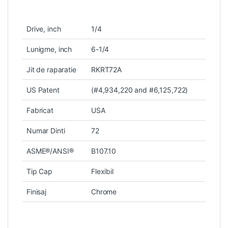
Drive, inch
1/4
Lunigme, inch
6-1/4
Jit de raparatie
RKRT72A
US Patent
(#4,934,220 and #6,125,722)
Fabricat
USA
Numar Dinti
72
ASME®/ANSI®
B107.10
Tip Cap
Flexibil
Finisaj
Chrome