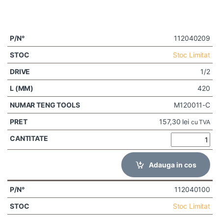
112040209
Stoc Limitat
1/2
420
M120011-C
157,30
lei
cu TVA
Adauga in cos
112040100
Stoc Limitat