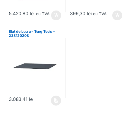
5.420,80
lei
399,30
lei
cu TVA
cu TVA
Blat de Lucru – Teng Tools –
238120208
3.083,41
lei
Acest produs are mai multe variații. Opțiunile pot fi alese în pagin