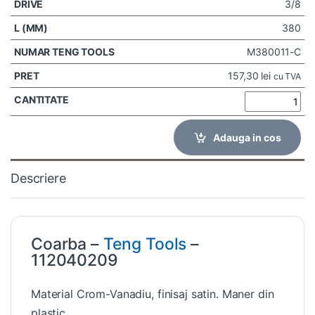
3/8
380
M380011-C
157,30
lei
cu TVA
Adauga in cos
Descriere
Coarba –
Teng Tools
–
112040209
Material Crom-Vanadiu, finisaj satin. Maner din
plastic.