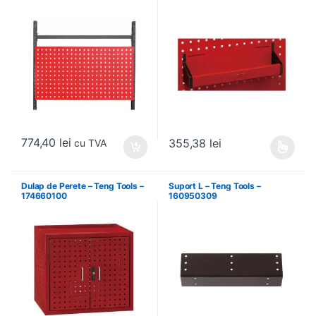
174630301
774,40
lei
355,38
lei
cu TVA
Acest produs are mai multe variați
Dulap de Perete – Teng Tools –
Suport L – Teng Tools –
174660100
160950309