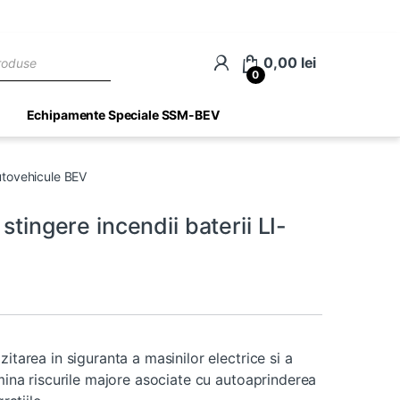
ch
0,00
lei
0
Echipamente Speciale SSM-BEV
autovehicule BEV
stingere incendii baterii LI-
itarea in siguranta a masinilor electrice si a
imina riscurile majore asociate cu autoaprinderea