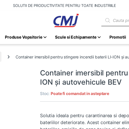
SOLUTII DE PRODUCTIVITATE PENTRU TOATE INDUSTRIILE
Products sear
Produse Vopsitorie
Scule si Echipamente
Promotii
Container imersibil pentru stingere incendii baterii LI-ION și 
Container imersibil pentru 
ION și autovehicule BEV
Stoc:
Poate fi comandat in asteptare
Solutia ideala pentru carantinarea si depoz
bateriilor deteriorate. Acest container el