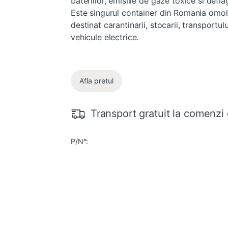
bateriilor, emisiile de gaze toxice si deflag
Este singurul container din Romania omo
destinat carantinarii, stocarii, transportului
vehicule electrice.
Afla pretul
Transport gratuit la comenzi 
P/N°: