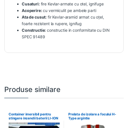
Cusaturi:
fire Kevlar-armate cu otel, ignifuge
Acoperire:
cu vermiculit pe ambele parti
Ata de cusut:
fir Kevlar-aramid armat cu oțel,
foarte rezistent la rupere, ignifug
Constructie:
constructie in conformitate cu DIN
SPEC 91489
Produse similare
Container imersibil pentru
Prelata de izolare a focului H-
stingere incendii baterii LI-ION
Type argintie
și autovehicule BEV