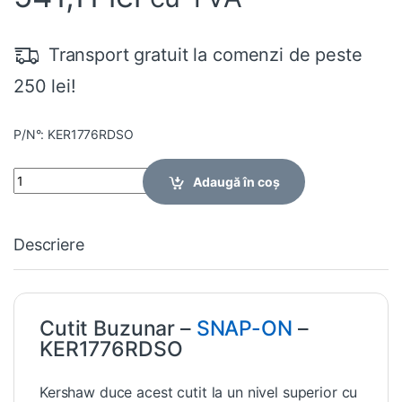
Transport gratuit la comenzi de peste
250 lei!
P/N°: KER1776RDSO
Quantity
Adaugă în coș
Descriere
Cutit Buzunar –
SNAP-ON
–
KER1776RDSO
Kershaw duce acest cutit la un nivel superior cu