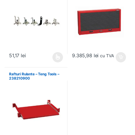
9.385,98
lei
51,17
lei
cu TVA
Acest produs are mai multe variații. Opțiunile pot fi alese în pagin
Rafturi Rulante – Teng Tools –
238210900