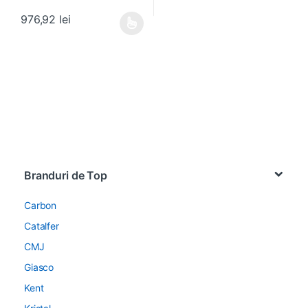
976,92
lei
Acest produs are mai multe variații. Opțiunile pot fi alese în pagin
Brands Carousel
Branduri de Top
Carbon
Catalfer
CMJ
Giasco
Kent