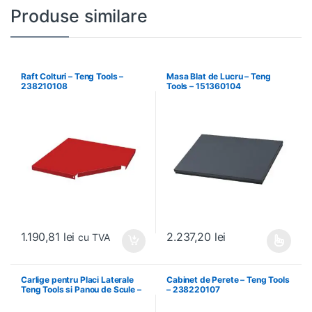
Produse similare
Raft Colturi – Teng Tools –
Masa Blat de Lucru – Teng
238210108
Tools – 151360104
1.190,81
lei
2.237,20
lei
cu TVA
Acest produs are mai multe variați
Carlige pentru Placi Laterale
Cabinet de Perete – Teng Tools
Teng Tools si Panou de Scule –
– 238220107
Teng Tools – 69940708