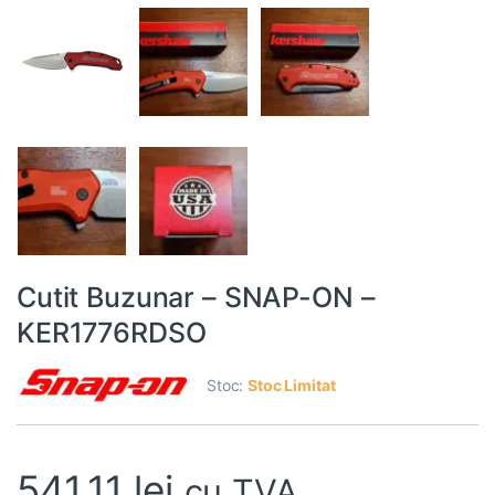
Cutit Buzunar – SNAP-ON –
KER1776RDSO
Stoc:
Stoc Limitat
541,11
lei
cu TVA